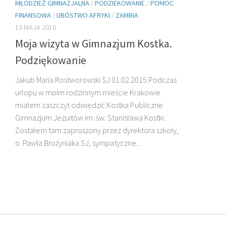
MŁODZIEŻ GIMNAZJALNA
/
PODZIEKOWANIE
/
POMOC
FINANSOWA
/
UBÓSTWO AFRYKI
/
ZAMBIA
13 MAJA 2016
Moja wizyta w Gimnazjum Kostka.
Podziękowanie
O. HENRYK
DZIADOSZ SJ
O
Jakub Maria Rostworowski SJ 01.02.2015 Podczas
urlopu w moim rodzinnym mieście Krakowie
miałem zaszczyt odwiedzić Kostka Publiczne
Gimnazjum Jezuitów im. św. Stanisława Kostki.
Zostałem tam zaproszony przez dyrektora szkoły,
o. Pawła Brożyniaka SJ, sympatyczne...