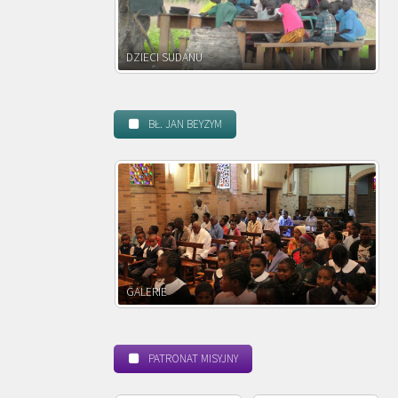
DZIECI SUDANU
DZIECI ZAMBII
BŁ. JAN BEYZYM
GALERIE
POWOŁANIE MISYJNE
PATRONAT MISYJNY