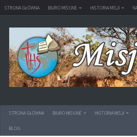
STRONA GŁÓWNA
BIURO MISYJNE
HISTORIA MISJI
N
Przejdź do treści
STRONA GŁÓWNA
BIURO MISYJNE
HISTORIA MISJI
BLOG