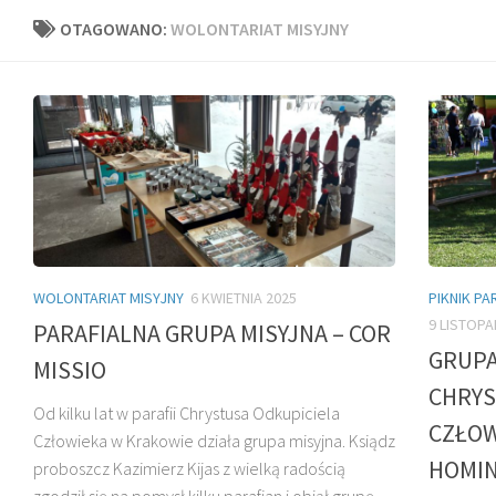
OTAGOWANO:
WOLONTARIAT MISYJNY
WOLONTARIAT MISYJNY
6 KWIETNIA 2025
PIKNIK PA
9 LISTOPA
PARAFIALNA GRUPA MISYJNA – COR
GRUPA
MISSIO
CHRYS
Od kilku lat w parafii Chrystusa Odkupiciela
CZŁOW
Człowieka w Krakowie działa grupa misyjna. Ksiądz
HOMIN
proboszcz Kazimierz Kijas z wielką radością
zgodził się na pomysł kilku parafian i objął grupę