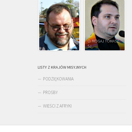
O. NOGAJ TOMASZ
SJ
O. JÓZEF OLEKSY SJ
LISTY Z KRAJÓW MISYJNYCH
PODZIĘKOWANIA
PROŚBY
WIEŚCI Z AFRYKI