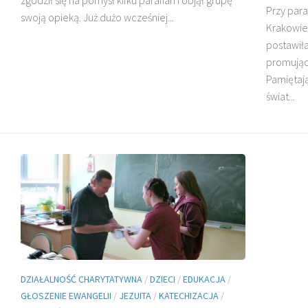
Przy para
swoją opieką. Już dużo wcześniej...
Krakowie 
postawiła
DZIECI MADAGASKARU
promujący
Pamiętają
świat...
BŁ. JAN BEYZYM
DZIAŁALNOŚĆ CHARYTATYWNA
/
DZIECI
/
EDUKACJA
/
GŁOSZENIE EWANGELII
/
JEZUITA
/
KATECHIZACJA
/