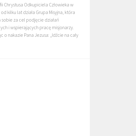
fii Chrystusa Odkupiciela Człowieka w
od kilku lat działa Grupa Misyjna, która
 sobie za cel podjęcie działań
DZIECI MALAWI
ch i wspierających pracę misjonarzy.
c o nakazie Pana Jezusa: „Idźcie na cały
MARANA