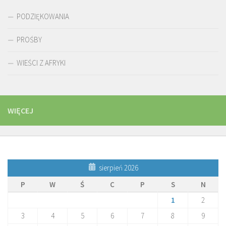
PODZIĘKOWANIA
PROŚBY
WIEŚCI Z AFRYKI
WIĘCEJ
sierpień 2026
P
W
Ś
C
P
S
N
1
2
3
4
5
6
7
8
9