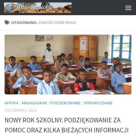
Przejdź do treści
OTAGOWANO:
ZAKOŃCZENIE ROKU
AFRYKA
/
MADAGASKAR
/
PODZIEKOWANIE
/
SPRAWOZDANIE
24 CZERWCA 2023
NOWY ROK SZKOLNY. PODZIĘKOWANIE ZA
POMOC ORAZ KILKA BIEŻĄCYCH INFORMACJI