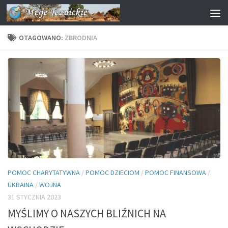
Przejdź do treści
OTAGOWANO:
ZBRODNIA
POMOC CHARYTATYWNA
/
POMOC DZIECIOM
/
POMOC FINANSOWA
/
UKRAINA
/
WOJNA
31 STYCZNIA 2023
MYŚLIMY O NASZYCH BLIŹNICH NA