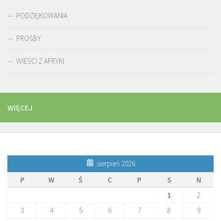
PODZIĘKOWANIA
PROŚBY
WIEŚCI Z AFRYKI
WIĘCEJ
sierpień 2026
P
W
Ś
C
P
S
N
1
2
3
4
5
6
7
8
9