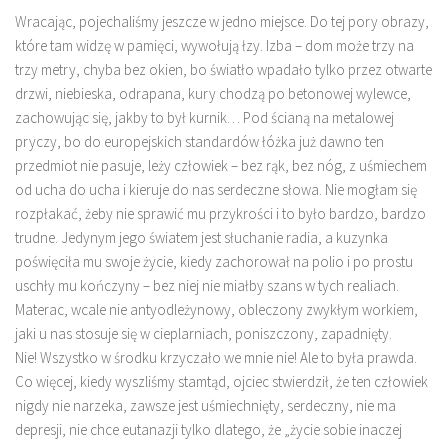
Wracając, pojechaliśmy jeszcze w jedno miejsce. Do tej pory obrazy,
które tam widzę w pamięci, wywołują łzy. Izba – dom może trzy na
trzy metry, chyba bez okien, bo światło wpadało tylko przez otwarte
drzwi, niebieska, odrapana, kury chodzą po betonowej wylewce,
zachowując się, jakby to był kurnik… Pod ścianą na metalowej
pryczy, bo do europejskich standardów łóżka już dawno ten
przedmiot nie pasuje, leży człowiek – bez rąk, bez nóg, z uśmiechem
od ucha do ucha i kieruje do nas serdeczne słowa. Nie mogłam się
rozpłakać, żeby nie sprawić mu przykrości i to było bardzo, bardzo
trudne. Jedynym jego światem jest słuchanie radia, a kuzynka
poświęciła mu swoje życie, kiedy zachorował na polio i po prostu
uschły mu kończyny – bez niej nie miałby szans w tych realiach.
Materac, wcale nie antyodleżynowy, obleczony zwykłym workiem,
jaki u nas stosuje się w cieplarniach, poniszczony, zapadnięty.
Nie! Wszystko w środku krzyczało we mnie nie! Ale to była prawda.
Co więcej, kiedy wyszliśmy stamtąd, ojciec stwierdził, że ten człowiek
nigdy nie narzeka, zawsze jest uśmiechnięty, serdeczny, nie ma
depresji, nie chce eutanazji tylko dlatego, że „życie sobie inaczej