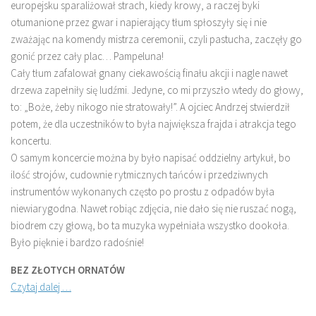
europejsku sparaliżował strach, kiedy krowy, a raczej byki
otumanione przez gwar i napierający tłum spłoszyły się i nie
zważając na komendy mistrza ceremonii, czyli pastucha, zaczęły go
gonić przez cały plac… Pampeluna!
Cały tłum zafalował gnany ciekawością finału akcji i nagle nawet
drzewa zapełniły się ludźmi. Jedyne, co mi przyszło wtedy do głowy,
to: „Boże, żeby nikogo nie stratowały!”. A ojciec Andrzej stwierdził
potem, że dla uczestników to była największa frajda i atrakcja tego
koncertu.
O samym koncercie można by było napisać oddzielny artykuł, bo
ilość strojów, cudownie rytmicznych tańców i przedziwnych
instrumentów wykonanych często po prostu z odpadów była
niewiarygodna. Nawet robiąc zdjęcia, nie dało się nie ruszać nogą,
biodrem czy głową, bo ta muzyka wypełniała wszystko dookoła.
Było pięknie i bardzo radośnie!
BEZ ZŁOTYCH ORNATÓW
Czytaj dalej …