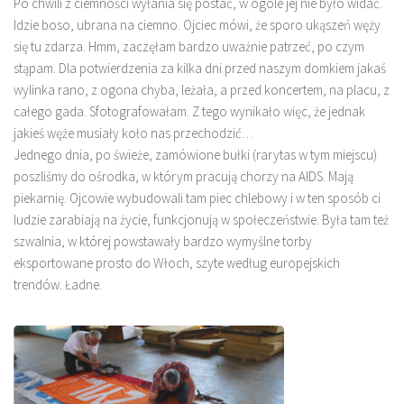
Po chwili z ciemności wyłania się postać, w ogóle jej nie było widać.
Idzie boso, ubrana na ciemno. Ojciec mówi, że sporo ukąszeń węży
się tu zdarza. Hmm, zaczęłam bardzo uważnie patrzeć, po czym
stąpam. Dla potwierdzenia za kilka dni przed naszym domkiem jakaś
wylinka rano, z ogona chyba, leżała, a przed koncertem, na placu, z
całego gada. Sfotografowałam. Z tego wynikało więc, że jednak
jakieś węże musiały koło nas przechodzić…
Jednego dnia, po świeże, zamówione bułki (rarytas w tym miejscu)
poszliśmy do ośrodka, w którym pracują chorzy na AIDS. Mają
piekarnię. Ojcowie wybudowali tam piec chlebowy i w ten sposób ci
ludzie zarabiają na życie, funkcjonują w społeczeństwie. Była tam też
szwalnia, w której powstawały bardzo wymyślne torby
eksportowane prosto do Włoch, szyte według europejskich
trendów. Ładne.