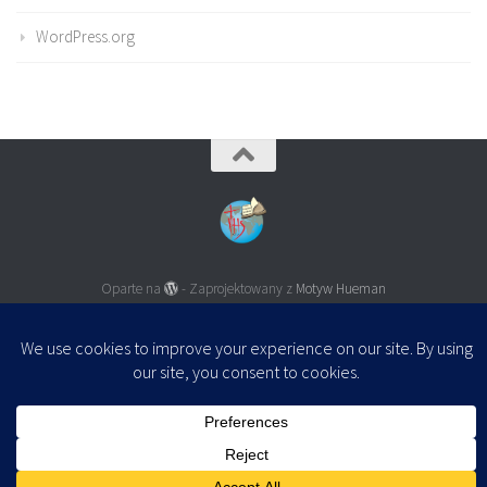
WordPress.org
Oparte na
- Zaprojektowany z
Motyw Hueman