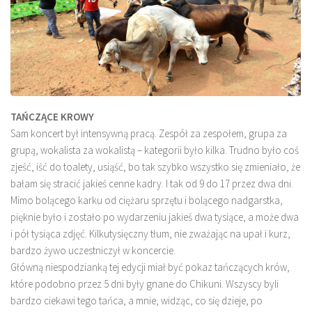
TAŃCZĄCE KROWY
Sam koncert był intensywną pracą. Zespół za zespołem, grupa za
grupą, wokalista za wokalistą – kategorii było kilka. Trudno było coś
zjeść, iść do toalety, usiąść, bo tak szybko wszystko się zmieniało, że
bałam się stracić jakieś cenne kadry. I tak od 9 do 17 przez dwa dni.
Mimo bolącego karku od ciężaru sprzętu i bolącego nadgarstka,
pięknie było i zostało po wydarzeniu jakieś dwa tysiące, a może dwa
i pół tysiąca zdjęć. Kilkutysięczny tłum, nie zważając na upał i kurz,
bardzo żywo uczestniczył w koncercie.
Główną niespodzianką tej edycji miał być pokaz tańczących krów,
które podobno przez 5 dni były gnane do Chikuni. Wszyscy byli
bardzo ciekawi tego tańca, a mnie, widząc, co się dzieje, po