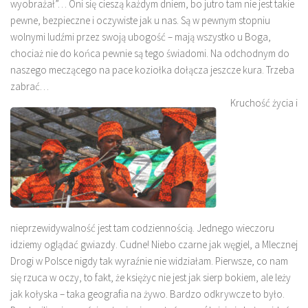
wyobrażał”… Oni się cieszą każdym dniem, bo jutro tam nie jest takie
pewne, bezpieczne i oczywiste jak u nas. Są w pewnym stopniu
wolnymi ludźmi przez swoją ubogość – mają wszystko u Boga,
chociaż nie do końca pewnie są tego świadomi. Na odchodnym do
naszego meczącego na pace koziołka dołącza jeszcze kura. Trzeba
zabrać…
Kruchość życia i
nieprzewidywalność jest tam codziennością. Jednego wieczoru
idziemy oglądać gwiazdy. Cudne! Niebo czarne jak węgiel, a Mlecznej
Drogi w Polsce nigdy tak wyraźnie nie widziałam. Pierwsze, co nam
się rzuca w oczy, to fakt, że księżyc nie jest jak sierp bokiem, ale leży
jak kołyska – taka geografia na żywo. Bardzo odkrywcze to było.