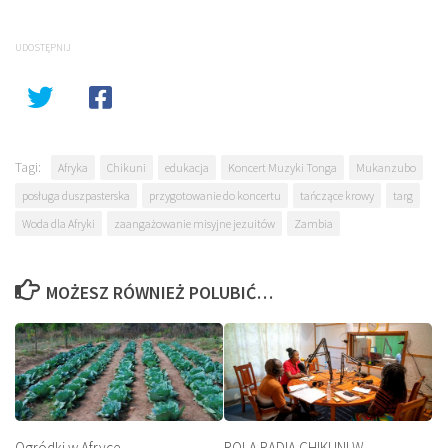
UDOSTĘPNIJ
Tagi:
Afryka
Chikuni
edukacja
Koncert Muzyki Tonga
Mukanzubo
posługa duszpasterska
przygotowanie do koncertu
tańczące krowy
targ
Woda dla Afryki
zaangażowanie misyjne jezuitów
Zambia
MOŻESZ RÓWNIEŻ POLUBIĆ…
Ogródki w Afryce
ROLA RADIA CHIKUNI W