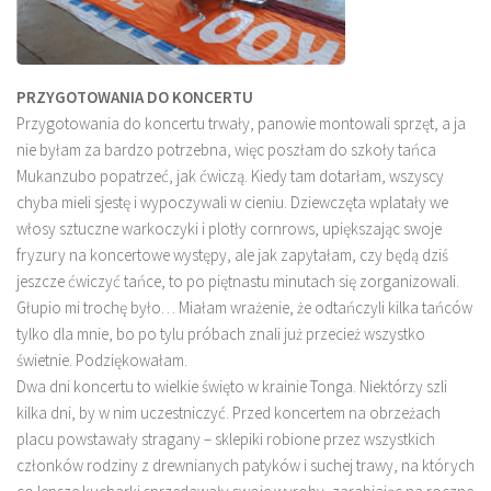
PRZYGOTOWANIA DO KONCERTU
Przygotowania do koncertu trwały, panowie montowali sprzęt, a ja
nie byłam za bardzo potrzebna, więc poszłam do szkoły tańca
Mukanzubo popatrzeć, jak ćwiczą. Kiedy tam dotarłam, wszyscy
chyba mieli sjestę i wypoczywali w cieniu. Dziewczęta wplatały we
włosy sztuczne warkoczyki i plotły cornrows, upiększając swoje
fryzury na koncertowe występy, ale jak zapytałam, czy będą dziś
jeszcze ćwiczyć tańce, to po piętnastu minutach się zorganizowali.
Głupio mi trochę było… Miałam wrażenie, że odtańczyli kilka tańców
tylko dla mnie, bo po tylu próbach znali już przecież wszystko
świetnie. Podziękowałam.
Dwa dni koncertu to wielkie święto w krainie Tonga. Niektórzy szli
kilka dni, by w nim uczestniczyć. Przed koncertem na obrzeżach
placu powstawały stragany – sklepiki robione przez wszystkich
członków rodziny z drewnianych patyków i suchej trawy, na których