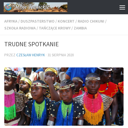
Przejdź do treści
AFRYKA
/
DUSZPASTERSTWO
/
KONCERT
/
RADIO CHIKUNI
/
SZKOŁA RADIOWA
/
TAŃCZĄCE KROWY
/
ZAMBIA
TRUDNE SPOTKANIE
PRZEZ
CZESŁAW HENRYK
·
31 SIERPNIA 2020