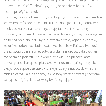
co lepsze kucharki sprzedawały swoje wyroby, zarabiając na roczne
utrzymanie dzieci. To niewiarygodne, że za czterysta dolarów
można przeżyć cały rok!
Dla mnie, patrząc okiem fotografa, targ był cudownym miejscem. Nie
jestem typem fotoreportera, brakuje mi do tego tupetu, jednak wiele
osób pozwalało na pstryknięcie zdjęcia, dzieciaki same się
ustawiały, a potem chciały zobaczyć – dzisiejszy sprzęt na szczęście
na to pozwala. Na targu było prawdziwe życie, kopalnia kadrów,
kolorów, cudownych ludzi i świetnych tematów. Każda z tych osób,
przez swoją odmienną i egzotyczną dla mnie urodę, była pięknym
modelem do portretu. Zarówno niemowlaki na plecach mam,
przywiązane chustą, ze spłaszczonym nosem obijającym się o ich
plecy, łobuzujące dzieciaki, które wymyślały z nudów dziwne dla
mnie i niezrozumiałe zabawy, jak i osoby starsze z twarzą pooraną
swoją historią i życiem, wszyscy byli fascynujący.