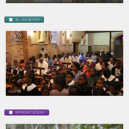
BŁ. JAN BEYZYM
POWOŁANIE MISYJNE
PATRONAT MISYJNY