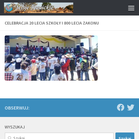
Przejdź do treści
CELEBRACJA 20 LECIA SZKOŁY I 800 LECIA ZAKONU
OBSERWUJ:
WYSZUKAJ
Szukaj: