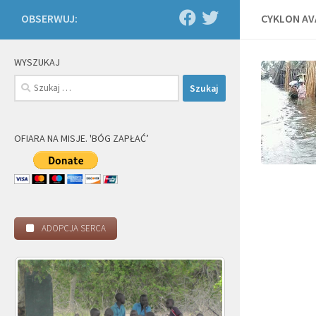
OBSERWUJ:
CYKLON AV
WYSZUKAJ
Szukaj:
OFIARA NA MISJE. 'BÓG ZAPŁAĆ’
ADOPCJA SERCA