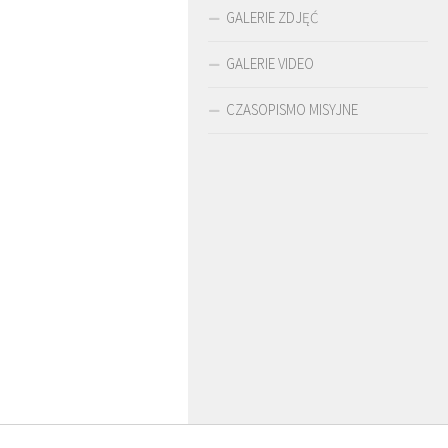
GALERIE ZDJĘĆ
GALERIE VIDEO
CZASOPISMO MISYJNE
 ARTUR WARDĘGA
BR. JERZY
O. LUDWIK ZAPAŁA
ZADWÓRNY SJ
SJ