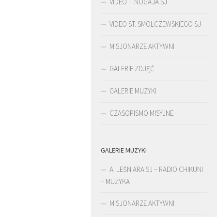
VIDEO T. NOGAJA SJ
VIDEO ST. SMOLCZEWSKIEGO SJ
MISJONARZE AKTYWNI
GALERIE ZDJĘĆ
GALERIE MUZYKI
CZASOPISMO MISYJNE
GALERIE MUZYKI
ŚLADAMI BEYZYMA
DUCH
A. LEŚNIARA SJ – RADIO CHIKUNI
– MUZYKA
MISJONARZE AKTYWNI