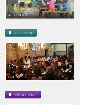
DZIECI ZAMBII
BŁ. JAN BEYZYM
POWOŁANIE MISYJNE
BEATYF
PATRONAT MISYJNY