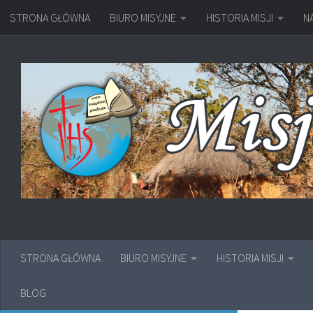
STRONA GŁÓWNA
BIURO MISYJNE
HISTORIA MISJI
N
Przejdź do treści
STRONA GŁÓWNA
BIURO MISYJNE
HISTORIA MISJI
BLOG