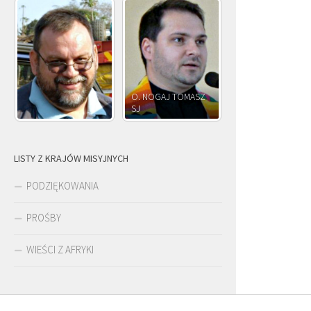
O. NOGAJ TOMASZ
O. 
SJ
O. JÓZEF OLEKSY SJ
PAW
LISTY Z KRAJÓW MISYJNYCH
PODZIĘKOWANIA
PROŚBY
WIEŚCI Z AFRYKI