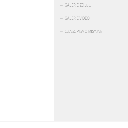
GALERIE ZDJĘĆ
GALERIE VIDEO
CZASOPISMO MISYJNE
O. ARTUR WARDĘGA
BR. JERZY
SJ
ZADWÓRNY SJ