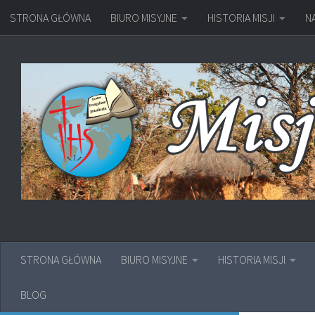
STRONA GŁÓWNA
BIURO MISYJNE
HISTORIA MISJI
N
Przejdź do treści
STRONA GŁÓWNA
BIURO MISYJNE
HISTORIA MISJI
BLOG