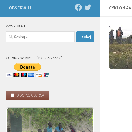
OBSERWUJ:
CYKLON AV
WYSZUKAJ
Szukaj:
OFIARA NA MISJE. 'BÓG ZAPŁAĆ’
ADOPCJA SERCA