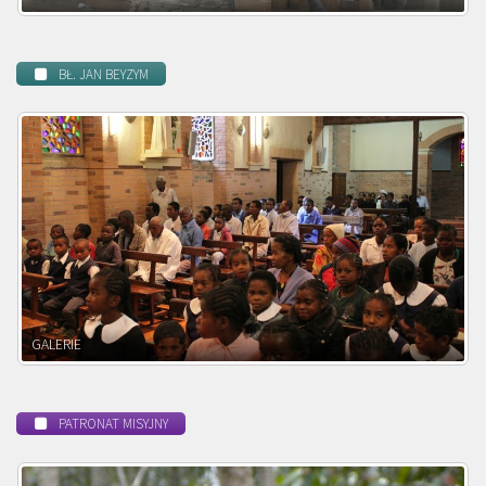
BŁ. JAN BEYZYM
POWOŁANIE MISYJNE
PATRONAT MISYJNY