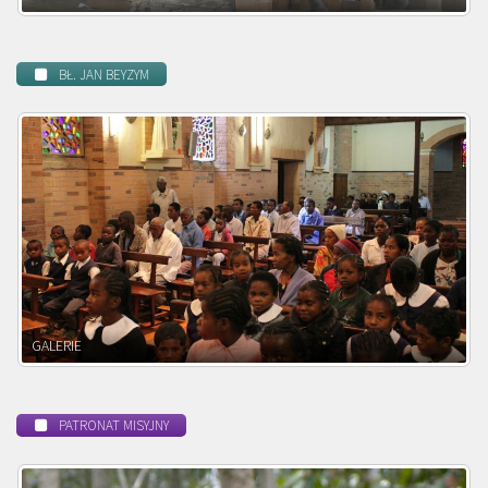
BŁ. JAN BEYZYM
POWOŁANIE MISYJNE
PATRONAT MISYJNY