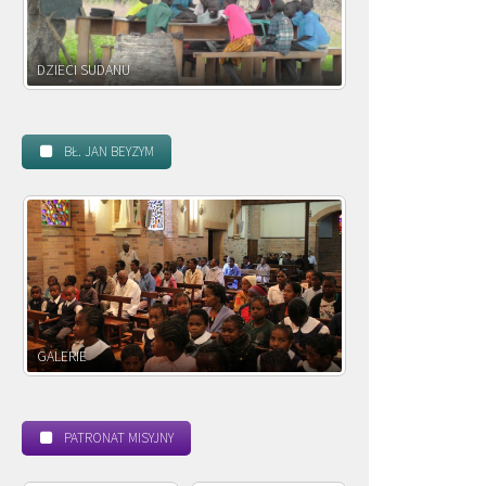
DZIECI ZAMBII
BŁ. JAN BEYZYM
POWOŁANIE MISYJNE
BEAT
PATRONAT MISYJNY