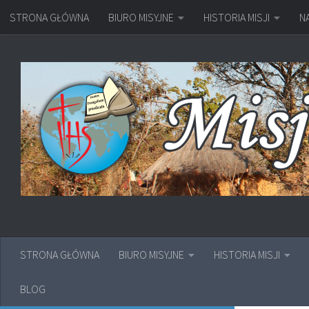
STRONA GŁÓWNA
BIURO MISYJNE
HISTORIA MISJI
N
Przejdź do treści
STRONA GŁÓWNA
BIURO MISYJNE
HISTORIA MISJI
BLOG