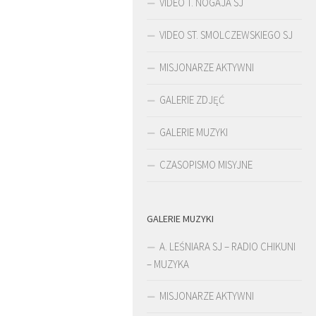
VIDEO T. NOGAJA SJ
VIDEO ST. SMOLCZEWSKIEGO SJ
MISJONARZE AKTYWNI
GALERIE ZDJĘĆ
GALERIE MUZYKI
CZASOPISMO MISYJNE
GALERIE MUZYKI
ŚLADAMI BEYZYMA
DUC
A. LEŚNIARA SJ – RADIO CHIKUNI
– MUZYKA
MISJONARZE AKTYWNI