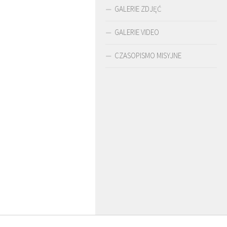
GALERIE ZDJĘĆ
GALERIE VIDEO
CZASOPISMO MISYJNE
O. ARTUR WARDĘGA
BR. JERZY
O. LUDWIK ZAPAŁA
SJ
ZADWÓRNY SJ
SJ