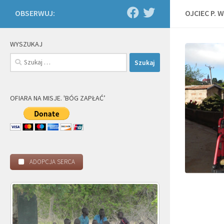
OBSERWUJ:
OJCIEC P. 
WYSZUKAJ
Szukaj:
OFIARA NA MISJE. 'BÓG ZAPŁAĆ’
ADOPCJA SERCA