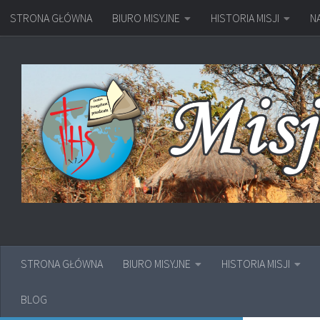
STRONA GŁÓWNA
BIURO MISYJNE
HISTORIA MISJI
N
Przejdź do treści
STRONA GŁÓWNA
BIURO MISYJNE
HISTORIA MISJI
BLOG