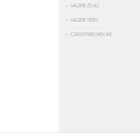
GALERIE ZDJĘĆ
GALERIE VIDEO
CZASOPISMO MISYJNE
O. ARTUR WARDĘGA
BR. JERZY
SJ
ZADWÓRNY SJ