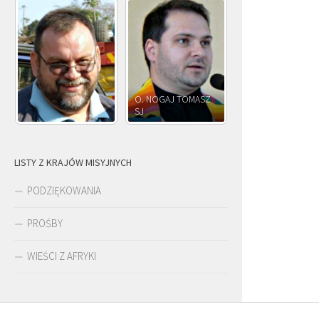
O. NOGAJ TOMASZ
SJ
O. JÓZEF OLEKSY SJ
LISTY Z KRAJÓW MISYJNYCH
PODZIĘKOWANIA
PROŚBY
WIEŚCI Z AFRYKI