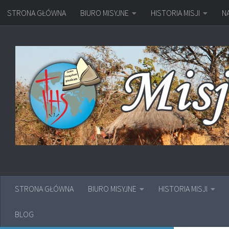
STRONA GŁÓWNA
BIURO MISYJNE
HISTORIA MISJI
N
Przejdź do treści
STRONA GŁÓWNA
BIURO MISYJNE
HISTORIA MISJI
BLOG