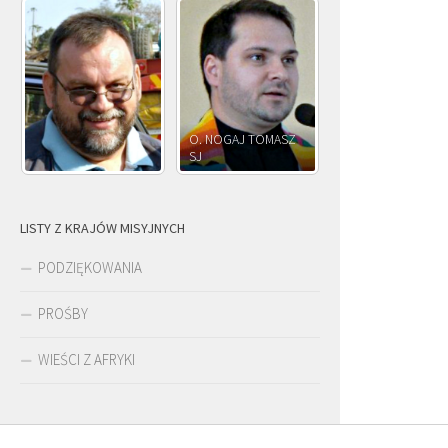
O. NOGAJ TOMASZ
O. JÓZ
SJ
O. JÓZEF OLEKSY SJ
PAWŁOW
LISTY Z KRAJÓW MISYJNYCH
PODZIĘKOWANIA
PROŚBY
WIEŚCI Z AFRYKI