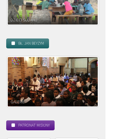
DZIECI ZAMBII
BŁ. JAN BEYZYM
POWOŁANIE MISYJNE
PATRONAT MISYJNY