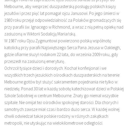
Melbourne, aby wesprzeć duszpasterską posługę polskich księży
jezuitów i przez pięć lat pomagał ojcu Janusowi. Po jego śmierci w
1980 roku przejął odpowiedzialność za Polaków gromadzących się
przy parafii św. Ignacego w Richmond, a wraz z nią pełną opiekę nad
zasłużoną w Wiktorii Sodalicją Mariańską.
W 1987 roku Ojcu Zygmuntowi powierzono polską wspólnotę
katolicką przy parafii Najświętszego Serca Pana Jezusa w Oakleigh,
gdzie ofiarnie służył rodakom 22 lata, do września 2009 roku, gdy
przeszedł na zasłużoną emeryturę.
Ochrzcił tysiące dzieci i dorosłych. Kochał konfesjonał i we
wszystkich trzech jezuickich ośrodkach duszpasterskich na terenie
Melbourne gotów był służyć sakramentem pojednania nie tylko w
niedzielę. Ponad 30 lat w każdą sobotę katechizował dzieci w Polskiej
Szkole Sobotniej w centrum Melbourne. Znały go niemal wszystkie
szpitale. Nie omijał też ośrodków spokojnej starości. Dla chorych i
samotnych zawsze miał czas i bardzo dużo serca. W każdej wolnej
chwili odwiedzał także polskie rodziny w różnych zakątkach
metropolii, nie utyskując na wielokilometrowe odległości.