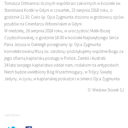
Tomasza Ortmanna i licznych współbraci zakonnych w kościele św.
Stanisława Kostki w Gdyni w czwartek, 23 sierpnia 2018 roku, o
godzinie 11.30. Ciało śp. Ojca Zygmunta złożono w grobowcu ojców
jezuitów na Cmentarzu Witomińskim w Gdyni.
W niedzielę, 26 sierpnia 2018 roku, w uroczystość Matki Bożej
Częstochowskiej, o godzinie 18.00 w kościele Najświętszego Serca
Pana Jezusa w Oakleigh pożegnamy śp. Ojca Zygmunta
koncelebrowaną Mszą św. żałobną i podziękujemy wspólnie Bogu za
jego ofiarną kapłańską posługę w Polsce, Zambii i Australii.
34 lata swojego kapłaństwa oddał nam, rodakom na antypodach.
Niech będzie uwielbiony Bóg Wszechmogący, w Trójcy Świętej
Jedyny, w życiu, w kapłańskiej posłudze i w śmierci Ojca Zygmunta.
O. Wiesław Słowik SJ
UDOSTĘPNIJ