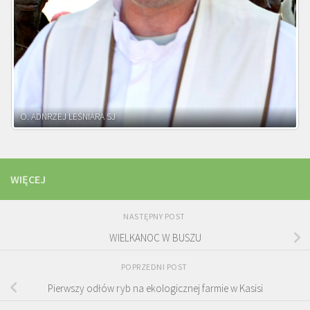
O. ADNRZEJ LEŚNIARA SJ
WIĘCEJ
NASTĘPNY POST
WIELKANOC W BUSZU
POPRZEDNI POST
Pierwszy odłów ryb na ekologicznej farmie w Kasisi