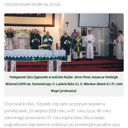
naszymi losami modlił się za nas.
Pożegnanie Ojca Zygmunta w kościele Najśw. Serca Pana Jezusa w Oakleigh.
Wrzesień 2009 rok. Koncelebrują: O. Ludwik Ryba SJ, O. Wiesław Słowik SJ i Fr. John
Magri (proboszcz).
Chorował krótko. Odszedł z tej ziemi wczesnym rankiem w
poniedziałek, 20 sierpnia 2018 roku, w 87. roku życia, 66. roku
zakonnego powołania i 57. roku kapłaństwa. Msza święta
pogrzebowa odprawiona została przez prowincjała jezuitów ojca