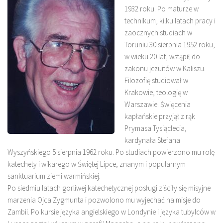
1932 roku. Po maturze w
technikum, kilku latach pracy i
zaocznych studiach w
Toruniu 30 sierpnia 1952 roku,
w wieku 20 lat, wstąpił do
zakonu jezuitów w Kaliszu.
Filozofię studiował w
Krakowie, teologię w
Warszawie. Święcenia
kapłańskie przyjął z rąk
Prymasa Tysiąclecia,
kardynała Stefana
Wyszyńskiego 5 sierpnia 1962 roku. Po studiach powierzono mu rolę
katechety i wikarego w Świętej Lipce, znanym i popularnym
sanktuarium ziemi warmińskiej.
Po siedmiu latach gorliwej katechetycznej posługi ziściły się misyjne
marzenia Ojca Zygmunta i pozwolono mu wyjechać na misje do
Zambii. Po kursie języka angielskiego w Londynie i języka tubylców w