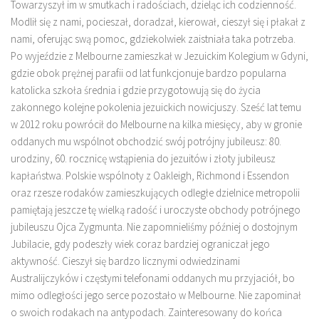
Towarzyszył im w smutkach i radościach, dzieląc ich codzienność.
Modlił się z nami, pocieszał, doradzał, kierował, cieszył się i płakał z
nami, oferując swą pomoc, gdziekolwiek zaistniała taka potrzeba.
Po wyjeździe z Melbourne zamieszkał w Jezuickim Kolegium w Gdyni,
gdzie obok prężnej parafii od lat funkcjonuje bardzo popularna
katolicka szkoła średnia i gdzie przygotowują się do życia
zakonnego kolejne pokolenia jezuickich nowicjuszy. Sześć lat temu
w 2012 roku powrócił do Melbourne na kilka miesięcy, aby w gronie
oddanych mu wspólnot obchodzić swój potrójny jubileusz: 80.
urodziny, 60. rocznicę wstąpienia do jezuitów i złoty jubileusz
kapłaństwa. Polskie wspólnoty z Oakleigh, Richmond i Essendon
oraz rzesze rodaków zamieszkujących odległe dzielnice metropolii
pamiętają jeszcze tę wielką radość i uroczyste obchody potrójnego
jubileuszu Ojca Zygmunta. Nie zapomnieliśmy później o dostojnym
Jubilacie, gdy podeszły wiek coraz bardziej ograniczał jego
aktywność. Cieszył się bardzo licznymi odwiedzinami
Australijczyków i częstymi telefonami oddanych mu przyjaciół, bo
mimo odległości jego serce pozostało w Melbourne. Nie zapominał
o swoich rodakach na antypodach. Zainteresowany do końca