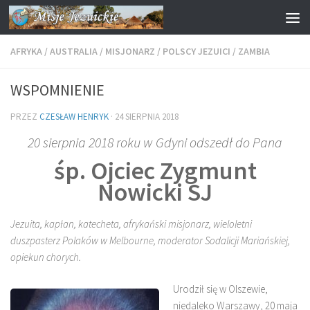
Przejdź do treści
AFRYKA
/
AUSTRALIA
/
MISJONARZ
/
POLSCY JEZUICI
/
ZAMBIA
WSPOMNIENIE
PRZEZ
CZESŁAW HENRYK
·
24 SIERPNIA 2018
20 sierpnia 2018 roku w Gdyni odszedł do Pana
śp. Ojciec Zygmunt
Nowicki SJ
Jezuita, kapłan, katecheta, afrykański misjonarz, wieloletni
duszpasterz Polaków w Melbourne, moderator Sodalicji Mariańskiej,
opiekun chorych.
Urodził się w Olszewie,
niedaleko Warszawy, 20 maja