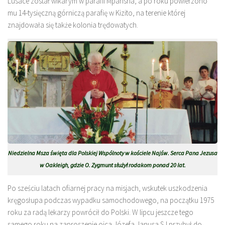
Lusace został wikarym w parafii Mpansha, a po roku powierzono
mu 14-tysięczną górniczą parafię w Kizito, na terenie której
znajdowała się także kolonia trędowatych.
Niedzielna Msza święta dla Polskiej Wspólnoty w kościele Najśw. Serca Pana Jezusa
w Oakleigh, gdzie O. Zygmunt służył rodakom ponad 20 lat.
Po sześciu latach ofiarnej pracy na misjach, wskutek uszkodzenia
kręgosłupa podczas wypadku samochodowego, na początku 1975
roku za radą lekarzy powrócił do Polski. W lipcu jeszcze tego
samego roku na zaproszenie ojca Józefa Janusa SJ przybył do