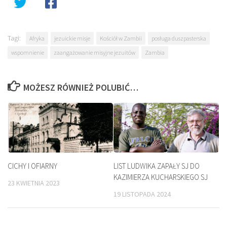
Tagi:
Afryka
jezuickie misje
Kościół w Zambii
posługa duszpasterska
wspomnienie
zaangażowanie misyjne jezuitów
Zambia
MOŻESZ RÓWNIEŻ POLUBIĆ…
CICHY I OFIARNY
LIST LUDWIKA ZAPAŁY SJ DO
KAZIMIERZA KUCHARSKIEGO SJ
23 KWIETNIA 2023
19 LISTOPADA 2024