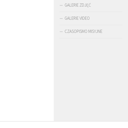
GALERIE ZDJĘĆ
GALERIE VIDEO
CZASOPISMO MISYJNE
UR WARDĘGA
BR. JERZY
O. LUDWIK ZAPAŁA
ZADWÓRNY SJ
SJ