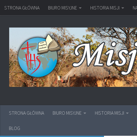
STRONA GŁÓWNA
BIURO MISYJNE
HISTORIA MISJI
N
Przejdź do treści
STRONA GŁÓWNA
BIURO MISYJNE
HISTORIA MISJI
BLOG