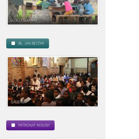
DZIECI ZAMBII
BŁ. JAN BEYZYM
POWOŁANIE MISYJNE
BEATYFIKACJA
PATRONAT MISYJNY