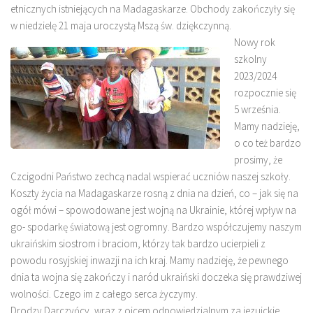
etnicznych istniejących na Madagaskarze. Obchody zakończyły się
w niedzielę 21 maja uroczystą Mszą św. dziękczynną.
Nowy rok
szkolny
2023/2024
rozpocznie się
5 września.
Mamy nadzieję,
o co też bardzo
prosimy, że
Czcigodni Państwo zechcą nadal wspierać uczniów naszej szkoły.
Koszty życia na Madagaskarze rosną z dnia na dzień, co – jak się na
ogół mówi – spowodowane jest wojną na Ukrainie, której wpływ na
go- spodarkę światową jest ogromny. Bardzo współczujemy naszym
ukraińskim siostrom i braciom, którzy tak bardzo ucierpieli z
powodu rosyjskiej inwazji na ich kraj. Mamy nadzieję, że pewnego
dnia ta wojna się zakończy i naród ukraiński doczeka się prawdziwej
wolności. Czego im z całego serca życzymy.
Drodzy Darczyńcy, wraz z ojcem odpowiedzialnym za jezuickie