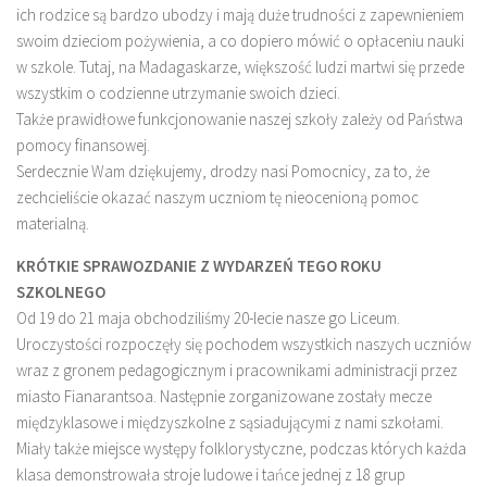
ich rodzice są bardzo ubodzy i mają duże trudności z zapewnieniem
swoim dzieciom pożywienia, a co dopiero mówić o opłaceniu nauki
w szkole. Tutaj, na Madagaskarze, większość ludzi martwi się przede
wszystkim o codzienne utrzymanie swoich dzieci.
Także prawidłowe funkcjonowanie naszej szkoły zależy od Państwa
pomocy finansowej.
Serdecznie Wam dziękujemy, drodzy nasi Pomocnicy, za to, że
zechcieliście okazać naszym uczniom tę nieocenioną pomoc
materialną.
KRÓTKIE SPRAWOZDANIE Z WYDARZEŃ TEGO ROKU
SZKOLNEGO
Od 19 do 21 maja obchodziliśmy 20-lecie nasze go Liceum.
Uroczystości rozpoczęły się pochodem wszystkich naszych uczniów
wraz z gronem pedagogicznym i pracownikami administracji przez
miasto Fianarantsoa. Następnie zorganizowane zostały mecze
międzyklasowe i międzyszkolne z sąsiadującymi z nami szkołami.
Miały także miejsce występy folklorystyczne, podczas których każda
klasa demonstrowała stroje ludowe i tańce jednej z 18 grup