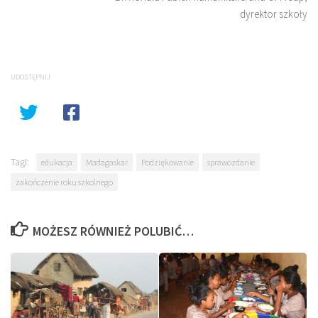
dyrektor szkoły
UDOSTĘPNIJ
Tagi:
edukacja
Madagaskar
Podziękowanie
sprawozdanie
zakończenie roku szkolnego
MOŻESZ RÓWNIEŻ POLUBIĆ…