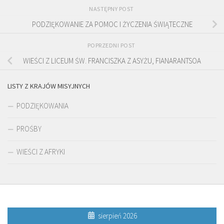
NASTĘPNY POST
PODZIĘKOWANIE ZA POMOC I ŻYCZENIA ŚWIĄTECZNE
POPRZEDNI POST
WIEŚCI Z LICEUM ŚW. FRANCISZKA Z ASYŻU, FIANARANTSOA
LISTY Z KRAJÓW MISYJNYCH
PODZIĘKOWANIA
PROŚBY
WIEŚCI Z AFRYKI
sierpień 2026