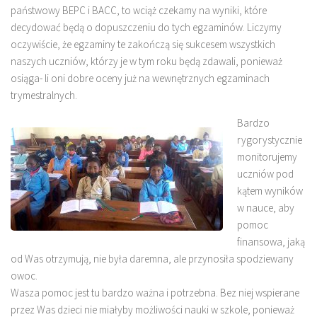
państwowy BEPC i BACC, to wciąż czekamy na wyniki, które
decydować będą o dopuszczeniu do tych egzaminów. Liczymy
oczywiście, że egzaminy te zakończą się sukcesem wszystkich
naszych uczniów, którzy je w tym roku będą zdawali, ponieważ
osiąga- li oni dobre oceny już na wewnętrznych egzaminach
trymestralnych.
Bardzo
rygorystycznie
monitorujemy
uczniów pod
kątem wyników
w nauce, aby
pomoc
finansowa, jaką
od Was otrzymują, nie była daremna, ale przynosiła spodziewany
owoc.
Wasza pomoc jest tu bardzo ważna i potrzebna. Bez niej wspierane
przez Was dzieci nie miałyby możliwości nauki w szkole, ponieważ