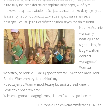
biuro misyjne i redaktorem czasopisma misyjnego, w którym
drukowane są nasze wiadomości, jeszcze raz bardzo dziękujemy za
Waszą hojną pomoc oraz życzliwe zaangażowanie na rzecz
naszego Liceum i jego uczniów z najuboższych rodzin regionu.
Na zakończenie
wyrażamy
nadzieję i o to
się modlimy, że
Bóg wszelkiej
dobroci
wynagrodzi
Wam za
wszystko, co robicie i – jak się spodziewamy – będziecie nadal robić.
Bardzo Wam za wszystko dziękujemy.
Pozostajemy z Wami w modlitewnej łączności przed Panem.
Serdecznie pozdrawiamy.
W imieniu grona pedagogicznego i uczniów naszego Liceum
Br. Ronald Fabien Ramamitsiferana OFMCap,