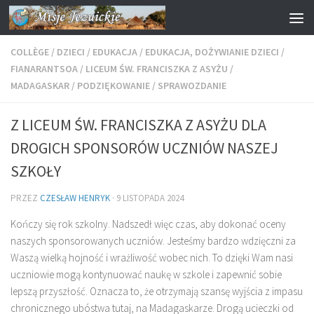
Przejdź do treści
COLLÈGE
/
DZIECI
/
EDUKACJA
/
EDUKACJA, DOŻYWIANIE DZIECI
/
FIANARANTSOA
/
LICEUM ŚW. FRANCISZKA Z ASYŻU
/
MADAGASKAR
/
PODZIĘKOWANIE
/
SPRAWOZDANIE
Z LICEUM ŚW. FRANCISZKA Z ASYŻU DLA
DROGICH SPONSORÓW UCZNIÓW NASZEJ
SZKOŁY
PRZEZ
CZESŁAW HENRYK
·
9 LISTOPADA 2024
Kończy się rok szkolny. Nadszedł więc czas, aby dokonać oceny
naszych sponsorowanych uczniów. Jesteśmy bardzo wdzięczni za
Waszą wielką hojność i wrażliwość wobec nich. To dzięki Wam nasi
uczniowie mogą kontynuować naukę w szkole i zapewnić sobie
lepszą przyszłość. Oznacza to, że otrzymają szansę wyjścia z impasu
chronicznego ubóstwa tutaj, na Madagaskarze. Drogą ucieczki od