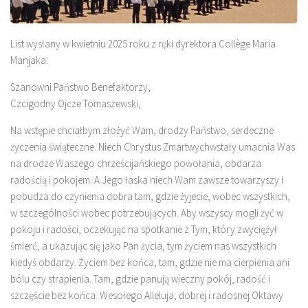
List wysłany w kwietniu 2025 roku z ręki dyrektora Collège Maria
Manjaka:
Szanowni Państwo Benefaktorzy,
Czcigodny Ojcze Tomaszewski,
Na wstępie chciałbym złożyć Wam, drodzy Państwo, serdeczne
życzenia świąteczne. Niech Chrystus Zmartwychwstały umacnia Was
na drodze Waszego chrześcijańskiego powołania, obdarza
radością i pokojem. A Jego łaska niech Wam zawsze towarzyszy i
pobudza do czynienia dobra tam, gdzie żyjecie, wobec wszystkich,
w szczególności wobec potrzebujących. Aby wszyscy mogli żyć w
pokoju i radości, oczekując na spotkanie z Tym, który zwyciężył
śmierć, a ukazując się jako Pan życia, tym życiem nas wszystkich
kiedyś obdarzy. Życiem bez końca, tam, gdzie nie ma cierpienia ani
bólu czy strapienia. Tam, gdzie panują wieczny pokój, radość i
szczęście bez końca. Wesołego Alleluja, dobrej i radosnej Oktawy