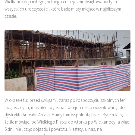
Wielkanocnej i miłego, pełnego entuzjazmu świętowania tych
wszystkich uroczystości, które będą miały miejsce w najbliższym
czasie.
W okresie tuż przed świętami, zaraz po rozpoczęciu szkolnych ferii
świątecznych, musiałem wyjechać w rejon nieco odizolowany, do
dystryktu Anosibe An’ala. Mamy tam wspólnotę braci. Byłem tam,
ściśle mówiąc, od Wielkiego Piątku do wtorku po Wielkanocy, a więc
5 dni, nie licząc dojazdu i powrotu. Niestety, u nas, na