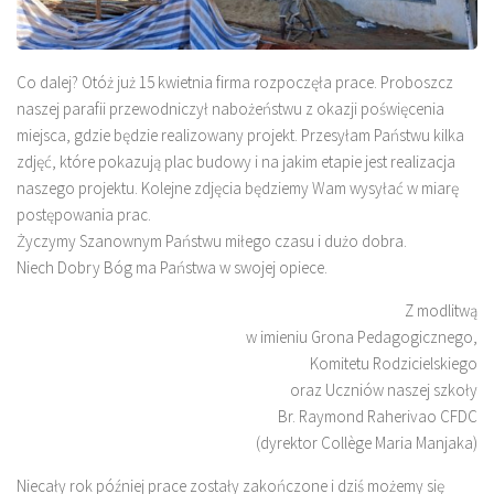
Co dalej? Otóż już 15 kwietnia firma rozpoczęła prace. Proboszcz
naszej parafii przewodniczył nabożeństwu z okazji poświęcenia
miejsca, gdzie będzie realizowany projekt. Przesyłam Państwu kilka
zdjęć, które pokazują plac budowy i na jakim etapie jest realizacja
naszego projektu. Kolejne zdjęcia będziemy Wam wysyłać w miarę
postępowania prac.
Życzymy Szanownym Państwu miłego czasu i dużo dobra.
Niech Dobry Bóg ma Państwa w swojej opiece.
Z modlitwą
w imieniu Grona Pedagogicznego,
Komitetu Rodzicielskiego
oraz Uczniów naszej szkoły
Br. Raymond Raherivao CFDC
(dyrektor Collège Maria Manjaka)
Niecały rok później prace zostały zakończone i dziś możemy się