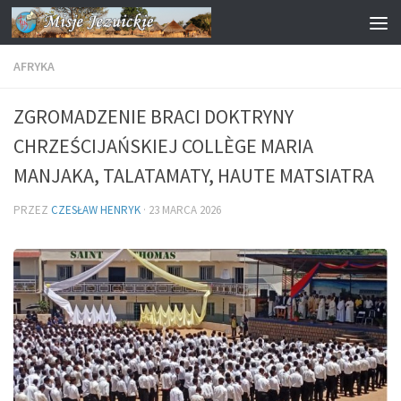
Przejdź do treści
AFRYKA
ZGROMADZENIE BRACI DOKTRYNY
CHRZEŚCIJAŃSKIEJ COLLÈGE MARIA
MANJAKA, TALATAMATY, HAUTE MATSIATRA
PRZEZ
CZESŁAW HENRYK
·
23 MARCA 2026