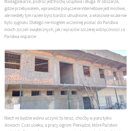
Madagaskarze, podróż jest trochę uciążliwa i długa. W obszarze,
gdzie przebywałem, wprawdzie połączenie internetowe jest możliwe,
ale niestety tym razem było bardzo utrudnione, a właściwie wcale nie
było sygnału. Dlatego nie mogłem wcześniej posłać do Państwa
moich życzeń świątecznych, jak i wyrazów szczerej wdzięczności za
Państwa wsparcie.
Niech mi będzie wolno uczynić to teraz, choćby w paru tylko
słowach. Czas ucieka, a pracy ogrom. Pieniądze, które Państwo