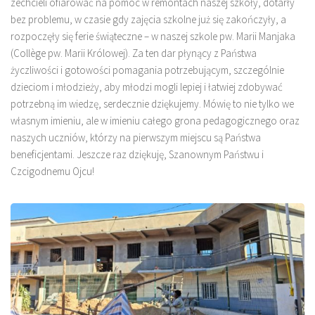
zechcieli ofiarować na pomoc w remontach naszej szkoły, dotarły
bez problemu, w czasie gdy zajęcia szkolne już się zakończyły, a
rozpoczęły się ferie świąteczne – w naszej szkole pw. Marii Manjaka
(Collège pw. Marii Królowej). Za ten dar płynący z Państwa
życzliwości i gotowości pomagania potrzebującym, szczególnie
dzieciom i młodzieży, aby młodzi mogli lepiej i łatwiej zdobywać
potrzebną im wiedzę, serdecznie dziękujemy. Mówię to nie tylko we
własnym imieniu, ale w imieniu całego grona pedagogicznego oraz
naszych uczniów, którzy na pierwszym miejscu są Państwa
beneficjentami. Jeszcze raz dziękuję, Szanownym Państwu i
Czcigodnemu Ojcu!