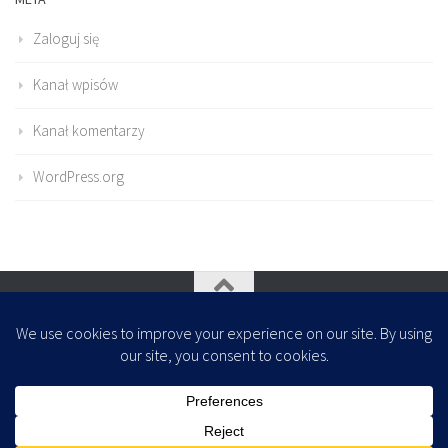
Zaloguj się
Kanał wpisów
Kanał komentarzy
WordPress.org
Oparte na
- Zaprojektowany z
Motyw Hueman