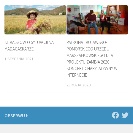
KILKA SŁÓW O SYTUACJI NA
PATRONAT KUJAWSKO-
MADAGASKARZE
POMORSKIEGO URZĘDU
MARSZAŁKOWSKIEGO DLA
1 STYCZNIA 2021
PROJEKTU ZAMBIA 2020
KONCERT CHARYTATYWNY W
INTERNECIE
28 MAJA 2020
OBSERWUJ: