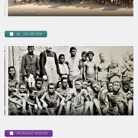
DZIECI ZAMBII
BŁ. JAN BEYZYM
POWOŁANIE MISYJNE
PATRONAT MISYJNY