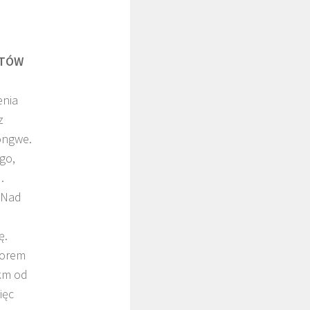
NTÓW
enia
z
longwe.
go,
.
„Nad
ę.
iorem
 km od
ięc