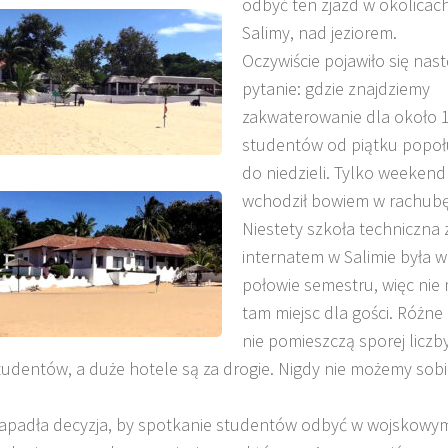
odbyć ten zjazd w okolicac
Salimy, nad jeziorem.
Oczywiście pojawiło się nas
pytanie: gdzie znajdziemy
zakwaterowanie dla około 
studentów od piątku popoł
do niedzieli. Tylko weekend
wchodził bowiem w rachubę
Niestety szkoła techniczna 
internatem w Salimie była w
połowie semestru, więc nie 
tam miejsc dla gości. Różne 
nie pomieszczą sporej liczb
udentów, a duże hotele są za drogie. Nigdy nie możemy sobi
apadła decyzja, by spotkanie studentów odbyć w wojskowy