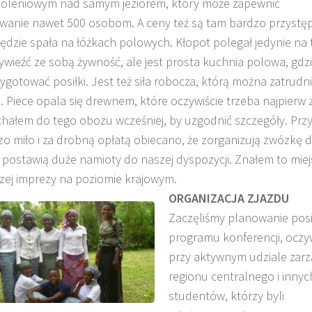
koleniowym nad samym jeziorem, który może zapewnić
wanie nawet 500 osobom. A ceny też są tam bardzo przystę
ędzie spała na łóżkach polowych. Kłopot polegał jedynie na 
ywieźć ze sobą żywność, ale jest prosta kuchnia polowa, gdz
gotować posiłki. Jest też siła robocza, którą można zatrudni
 Piece opala się drewnem, które oczywiście trzeba najpierw 
chałem do tego obozu wcześniej, by uzgodnić szczegóły. Przy
o miło i za drobną opłatą obiecano, że zorganizują zwózkę d
 postawią duże namioty do naszej dyspozycji. Znałem to miej
zej imprezy na poziomie krajowym.
ORGANIZACJA ZJAZDU
Zaczęliśmy planowanie posi
programu konferencji, oczyw
przy aktywnym udziale zar
regionu centralnego i innyc
studentów, którzy byli