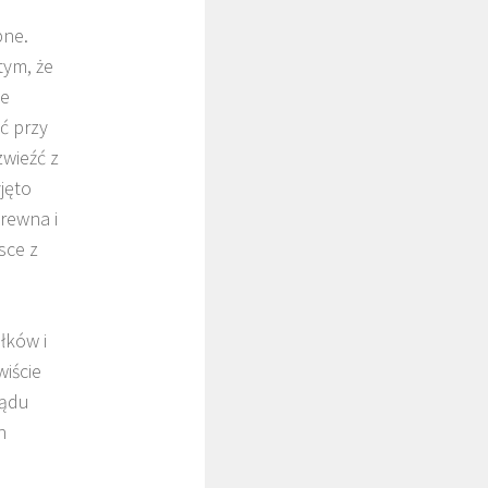
pne.
tym, że
ie
ć przy
zwieźć z
jęto
rewna i
sce z
łków i
iście
ządu
h