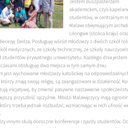
Jestem duszpasterzem
akademickim, czyli kapela
studentów, w centralnym re
Malawi obejmującym archidi
Lilongwe (stolica kraju) ora
diecezję Dedza. Posługuję wśród młodzieży z dwóch szkół rol
zkół medycznych, ze szkoły technicznej, ze szkoły nauczyciels
d studentów prywatnego uniwersytetu. Każdego dnia jestem 
 czasami obsługuję dwa miejsca w tym samym dniu.
m jest wychowanie młodzieży katolickiej na odpowiedzialnyc
 którzy znają swoją religię, są zaangażowani w działalność Ko
ują inicjatywę, by zmienić pasywne nastawienie społeczeńst
epszą przyszłość ojczyźnie. Młodzi Malawijczycy mają ogrom
 który trzeba jednak rozbudzić, wzmacniając w nich ufność w
.
zy innymi służą doroczne konferencje i zjazdy studentów. O