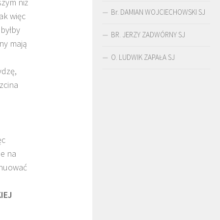
szym niż
Br. DAMIAN WOJCIECHOWSKI SJ
ak więc
 byłby
BR. JERZY ZADWÓRNY SJ
iny mają
O. LUDWIK ZAPAŁA SJ
DĘGA
BR. JERZY
O. LUDWIK ZAPAŁA
ydzę,
ZADWÓRNY SJ
SJ
rzcina
ęc
ie na
tynuować
IEJ