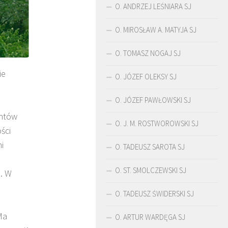
O. ANDRZEJ LEŚNIARA SJ
O. MIROSŁAW A. MATYJA SJ
O. TOMASZ NOGAJ SJ
ie
O. JÓZEF OLEKSY SJ
O. JÓZEF PAWŁOWSKI SJ
.
entów
O. J. M. ROSTWOROWSKI SJ
ści
i
O. TADEUSZ SAROTA SJ
ŚLADAMI BEYZYMA
DUCHOWOŚĆ
O. ST. SMOLCZEWSKI SJ
. W
O. TADEUSZ ŚWIDERSKI SJ
Ma
O. ARTUR WARDĘGA SJ