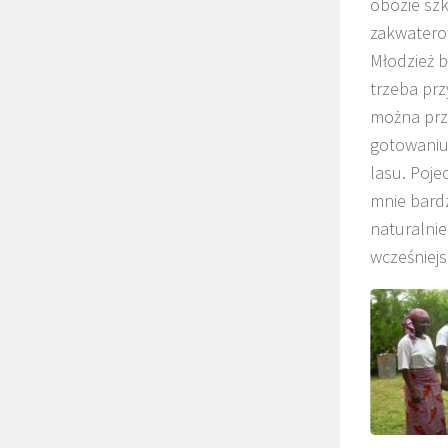
obozie sz
zakwatero
Młodzież b
trzeba prz
można przy
gotowaniu.
lasu. Poje
mnie bardz
naturalnie
wcześniejs