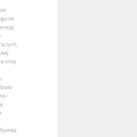
nem
gionie
ecezję
z
niczych,
kiej
w innej
h
ścioła
wa i
ny
e
dbywają