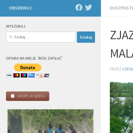
OBSERWUJ:
DUSZPASTE
WYSZUKAJ
ZJA
Szukaj:
MAL
OFIARA NA MISJE. 'BÓG ZAPŁAĆ’
PRZEZ
CZES
ADOPCJA SERCA