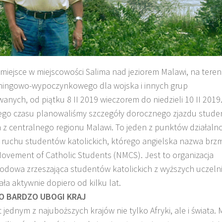
 miejsce w miejscowości Salima nad jeziorem Malawi, na teren
ningowo-wypoczynkowego dla wojska i innych grup
anych, od piątku 8 II 2019 wieczorem do niedzieli 10 II 2019
ego czasu planowaliśmy szczegóły dorocznego zjazdu stud
h z centralnego regionu Malawi. To jeden z punktów działalno
 ruchu studentów katolickich, którego angielska nazwa brzm
ovement of Catholic Students (NMCS). Jest to organizacja
KULT
odowa zrzeszająca studentów katolickich z wyższych uczelni
ała aktywnie dopiero od kilku lat.
O BARDZO UBOGI KRAJ
t jednym z najuboższych krajów nie tylko Afryki, ale i świata. 