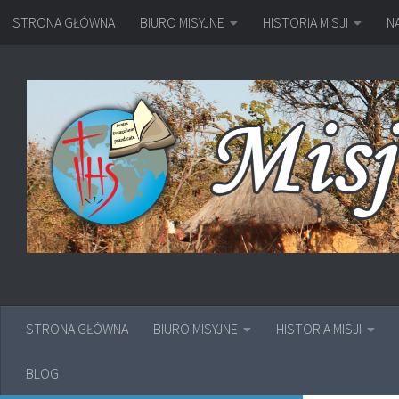
STRONA GŁÓWNA
BIURO MISYJNE
HISTORIA MISJI
N
Przejdź do treści
STRONA GŁÓWNA
BIURO MISYJNE
HISTORIA MISJI
BLOG