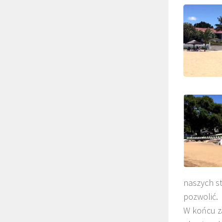
naszych st
pozwolić.
W końcu z