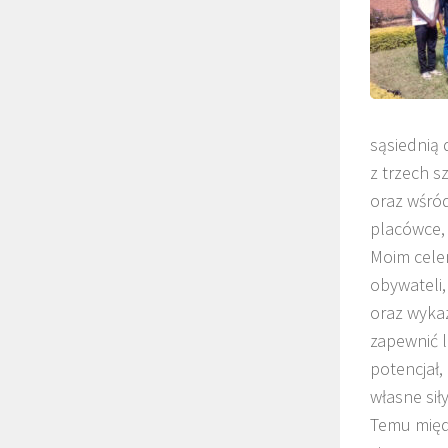
sąsiednią 
z trzech s
oraz wśró
placówce,
Moim cele
obywateli,
oraz wykaz
zapewnić l
potencjał,
własne siły
Temu międ