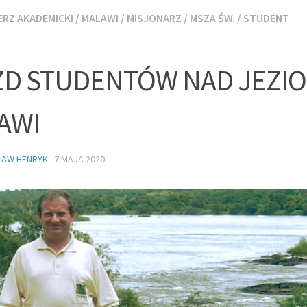
RZ AKADEMICKI
/
MALAWI
/
MISJONARZ
/
MSZA ŚW.
/
STUDENT
ZD STUDENTÓW NAD JEZI
AWI
ŁAW HENRYK
·
7 MAJA 2020