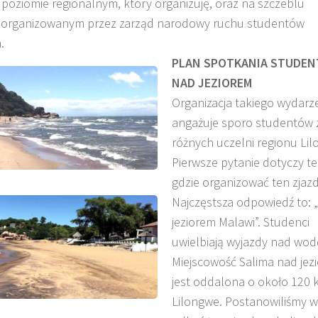
 poziomie regionalnym, który organizuję, oraz na szczeblu
 organizowanym przez zarząd narodowy ruchu studentów
.
PLAN SPOTKANIA STUDE
NAD JEZIOREM
Organizacja takiego wydarz
angażuje sporo studentów 
różnych uczelni regionu Li
Pierwsze pytanie dotyczy te
gdzie organizować ten zjazd
Najczęstsza odpowiedź to: 
jeziorem Malawi”. Studenci
uwielbiają wyjazdy nad wod
Miejscowość Salima nad jez
jest oddalona o około 120
Lilongwe. Postanowiliśmy w