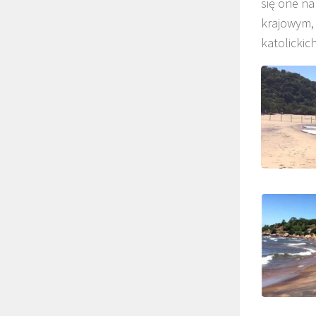
się one na
krajowym,
katolickich