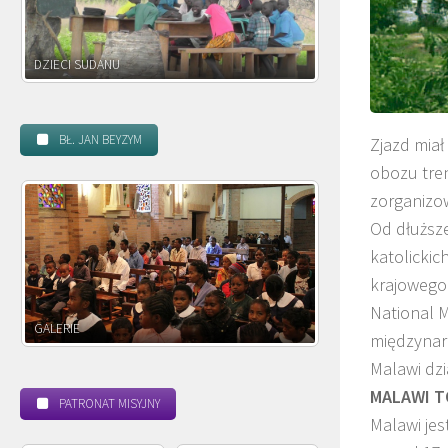
DZIECI ZAMBII
BŁ. JAN BEYZYM
Zjazd miał
obozu tre
zorganizow
Od dłuższ
katolickic
krajowego
National M
POWOŁANIE MISYJNE
BEATYFIKACJA
międzynar
Malawi dzi
MALAWI T
PATRONAT MISYJNY
Malawi jes