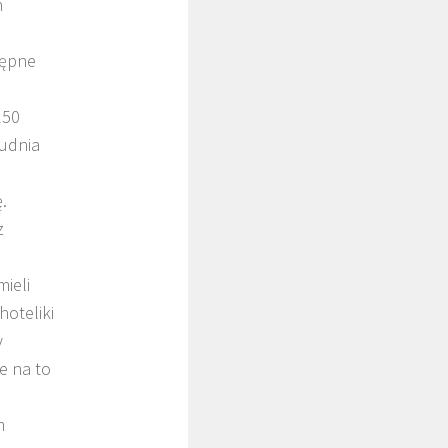
h
tępne
150
udnia
.
z
mieli
hoteliki
y
e na to
m