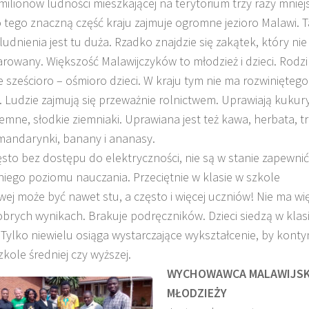
ilionów ludności mieszkającej na terytorium trzy razy mniej
 tego znaczną część kraju zajmuje ogromne jezioro Malawi. T
ludnienia jest tu duża. Rzadko znajdzie się zakątek, który nie
owany. Większość Malawijczyków to młodzież i dzieci. Rodz
 sześcioro – ośmioro dzieci. W kraju tym nie ma rozwiniętego
O. TADEUSZ SAROTA
O. ARTUR WAR
 Ludzie zajmują się przeważnie rolnictwem. Uprawiają kukur
J
SJ
SJ
iemne, słodkie ziemniaki. Uprawiana jest też kawa, herbata, t
mandarynki, banany i ananasy.
ęsto bez dostępu do elektryczności, nie są w stanie zapewnić
iego poziomu nauczania. Przeciętnie w klasie w szkole
j może być nawet stu, a często i więcej uczniów! Nie ma wi
rych wynikach. Brakuje podręczników. Dzieci siedzą w klas
Tylko niewielu osiąga wystarczające wykształcenie, by kon
kole średniej czy wyższej.
WYCHOWAWCA MALAWIJSK
MŁODZIEŻY