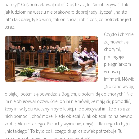
patrzył”. Coś potrzebował robić. Coś teraz, tu. Nie obiecywać. Tak
jak ludziom na weselu nie brakowało dobrej rady, życzeń „na sto
lat” i tak dalej, tylko wina, tak on chciał robić coś, co potrzebne jest
teraz.
Często i chętnie
zajmował się
chorymi,
pomagając
pielęgniarkom
w naszej
infirmerii. Mówił:
„No rano wstaję
o piątej, potem się powadza z Bogiem, a potem idę do chorych”. Nic
im nie obiecywał oczywiście, on im nie mówił, że mają się pomodlić,
żeby im w życiu wiecznym było lepiej, nie obiecywał im, że on się za
nich pomodli, choć może i kiedy obiecał. A jak obiecał, to na pewno
zrobił. Ale nic takiego. Pieluchy wymienić, umyć – dla niego to było
„nic takiego”. To było coś, czego drugi człowiek potrzebuje. Tu i
teraz, bez obiecywania czegoś na przyszłość.