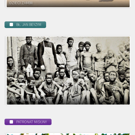
DZIECI ZAMBII
BŁ. JAN BEYZYM
POWOŁANIE MISYJNE
PATRONAT MISYJNY