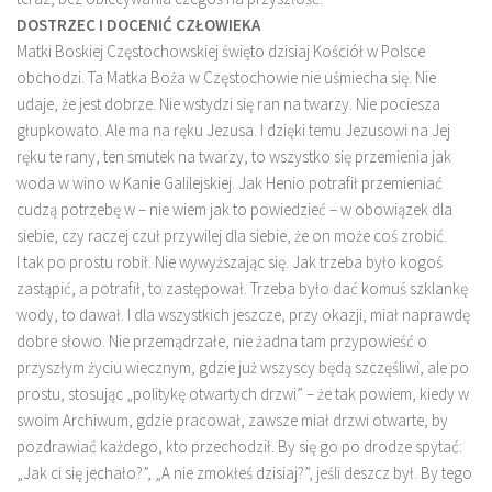
DOSTRZEC I DOCENIĆ CZŁOWIEKA
Matki Boskiej Częstochowskiej święto dzisiaj Kościół w Polsce
obchodzi. Ta Matka Boża w Częstochowie nie uśmiecha się. Nie
udaje, że jest dobrze. Nie wstydzi się ran na twarzy. Nie pociesza
głupkowato. Ale ma na ręku Jezusa. I dzięki temu Jezusowi na Jej
ręku te rany, ten smutek na twarzy, to wszystko się przemienia jak
woda w wino w Kanie Galilejskiej. Jak Henio potrafił przemieniać
cudzą potrzebę w – nie wiem jak to powiedzieć – w obowiązek dla
siebie, czy raczej czuł przywilej dla siebie, że on może coś zrobić.
I tak po prostu robił. Nie wywyższając się. Jak trzeba było kogoś
zastąpić, a potrafił, to zastępował. Trzeba było dać komuś szklankę
wody, to dawał. I dla wszystkich jeszcze, przy okazji, miał naprawdę
dobre słowo. Nie przemądrzałe, nie żadna tam przypowieść o
przyszłym życiu wiecznym, gdzie już wszyscy będą szczęśliwi, ale po
prostu, stosując „politykę otwartych drzwi” – że tak powiem, kiedy w
swoim Archiwum, gdzie pracował, zawsze miał drzwi otwarte, by
pozdrawiać każdego, kto przechodził. By się go po drodze spytać:
„Jak ci się jechało?”, „A nie zmokłeś dzisiaj?”, jeśli deszcz był. By tego