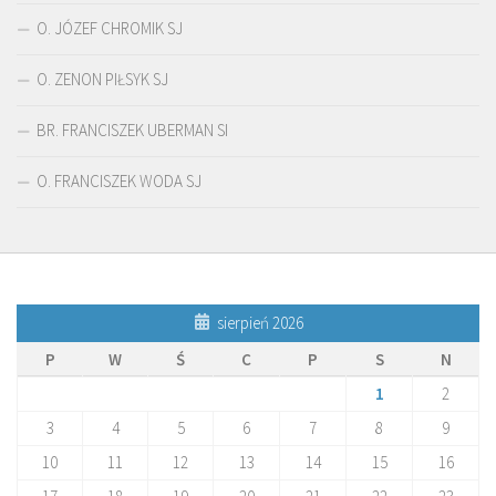
O. JÓZEF CHROMIK SJ
O. ZENON PIŁSYK SJ
BR. FRANCISZEK UBERMAN SI
O. FRANCISZEK WODA SJ
sierpień 2026
P
W
Ś
C
P
S
N
1
2
3
4
5
6
7
8
9
10
11
12
13
14
15
16