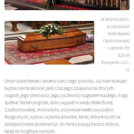
26 sierpnia 2021 r.,
w uroczystość
Matki Boskiej
Częstochowskiej
I czytanie: Prz
8,22–35
Ewangelia: J 2,1–
11
Umarł sobie Heniek i smutno nam z tego powodu. Już nam brakuje i
będzie nam brakować jakiś czas jego człapania na chorych
nogach, jego obecności, jego życzliwości względem każdego, kogo
spotkał. Na ten pogrzeb, który wypadł w święto Matki Bożej
Częstochowskiej, można było, oczywiście wedle zwyczajów
liturgicznych, wybrać czytania dowolne. Ale te, które Kościół na
dzisiejsze święto przeznaczył, do Heńka pasują bardzo dobrze,
lepiej niż mógłbym wymyślić.