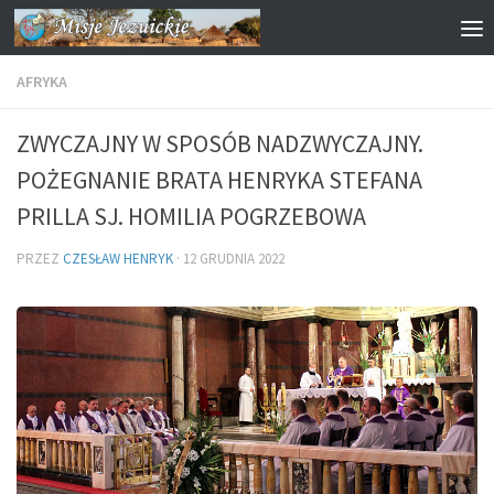
Przejdź do treści
AFRYKA
ZWYCZAJNY W SPOSÓB NADZWYCZAJNY.
POŻEGNANIE BRATA HENRYKA STEFANA
PRILLA SJ. HOMILIA POGRZEBOWA
PRZEZ
CZESŁAW HENRYK
·
12 GRUDNIA 2022