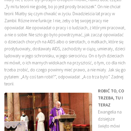
„Ty mi tu teorii nie godej, bo jo jest prosty braciszek”. On nie chciał
teorii. Miałby się czym chwalić w życiu. Dwadzieścia lat pracy w
Zambii. Różne inne funkcje. I nie, żeby o tej swojej pracy nie
opowiadał. Ale opowiadał o pracy i o ludziach, z którymi pracował,
a nie o sobie. Nie szło go było powstrzymać, jak zaczął opowiadać
o dzieciach chorych na AIDS albo o sierotach, o matkach, które się
prostytuowały, dostawały AIDS, zachodziły w ciążę, umierały, dzieci
lądowały w jego schronisku, w jego sierocińcu. On o tych dzieciach
mi mówił, o ich marnych widokach na przyszłość, o tym, co dla nich
trzeba zrobić, do czego powinny mieć prawo, a nie miały. Jak się go
pytałem: „A ty coś tam robił?”, odpowiadał: „A co trza było”. Żadnej
teorii.
ROBIĆ TO, CO
TRZEBA, TU I
TERAZ
Ewangelia na
dzisiejsze
święto mówi