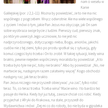
nam o weselu w
Kanie
Galilejskiej (por. J 2,1–11). Można by powiedzieć, że to nie ma nic
wspólnego z pogrzebem. Wręcz odwrotnie. Ale ma wiele wspólnego
z życiem. I mówi o tym, jakie Pan Jezus ma obyczaje, jak On sam
sobie wyobraża swoje bycie z ludźmi. Pierwszy cud, pierwszy znak,
po którym uwierzyli Jego uczniowie, to nie jest nic
nadprzyrodzonego, dotyczącego nieba, Boga, aniołów, jakichś
cudów nie z tej ziemi, tylko po prostu spotkał się z sytuacją, gdy
komuś czegoś było trzeba i On to zrobił. W takiej sytuacji, kiedy wina
brakło, pewnie niejeden współczesny moralista by powiedział: „A to
trzeba było tyle nie pić, toby nie brakło”. Albo by powiedział: „No, nie
martwcie się, następnym razem załatwimy więcej”. Kogo obchodzi
następny raz, jak teraz brakło.
Pan Jezus niczego nie przyszedł obiecywać „na zaś”, tylko robić
teraz. To, co teraz trzeba. Trzeba wina? Macie wino. I to bardzo też
pasuje do Heńka. Kiedy był już tutaj, zawsze chciał coś robić. Kiedy
przyjechał z Afryki do Krakowa, na stałe, przyszedł do
Wydawnictwa i mówi: „Dej mi co do roboty, bo nie byda w gipsdeka