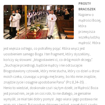
PROSTY
BRACISZEK
Najpierw o
mądrości Bożej,
która
przewyższa
wszelką ludzką
mądrość. Która
jest większa od tego, co potrafimy pojąć. Która wręcz jest
uosobieniem samego Boga. I ten fragment, który słyszeliśmy,
kończy się słowami: „błogosławieni ci, co dróg moich strzegą”.
„Słuchajcie przestrogi, bądźcie mądrzy i nie odrzucajcie.
Błogosławiony człowiek, który mnie słucha, który co dzień u drzwi
moich czeka, czuwając u progu mej bramy, bo kto mnie znajdzie,
znajdzie życie i osiągnie upodobanie Pana” (Prz 8,34–35)…
Henio to wiedział, doskonale czuł i się tym dzielił, że Mądrość Boża
jest ponad nim, że jak on coś robi, to nie dlatego, że genialnie
wymyślił, że miał taki dobry pomysł. Jego wiara i jego postawa nie
miały nic z teorii. Był prostym chłopem i mówił, nawet dość często: