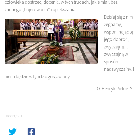
człowieka dostrzec, docenić, w tych trudach, jakie miał, bez
żadnego „bajerowania” i upiększania.
Dzisiaj się z nim
żegnamy,
wspominając tę
jego dobroć,
zwyczajną…
zwyczajną w
sposób
nadzwyczajny. I
niech będzie w tym błogosławiony.
O. Henryk Pietras SJ
UDOSTĘPNIJ