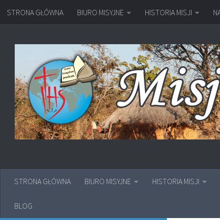
STRONA GŁÓWNA
BIURO MISYJNE
HISTORIA MISJI
N
Przejdź do treści
STRONA GŁÓWNA
BIURO MISYJNE
HISTORIA MISJI
BLOG