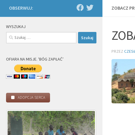
OBSERWUJ:
ZOBACZ P
WYSZUKAJ
ZOB
Szukaj:
PRZEZ
CZES
OFIARA NA MISJE. 'BÓG ZAPŁAĆ’
ADOPCJA SERCA