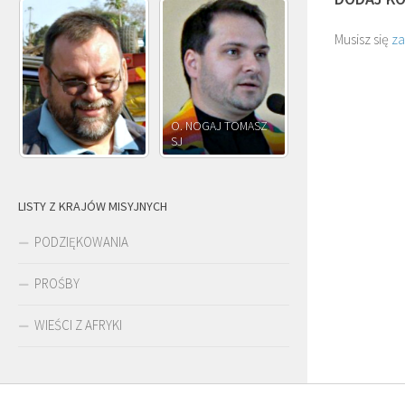
Musisz się
z
O. NOGAJ TOMASZ
O. JÓZEF
SJ
O. JÓZEF OLEKSY SJ
PAWŁOWSKI
LISTY Z KRAJÓW MISYJNYCH
PODZIĘKOWANIA
PROŚBY
WIEŚCI Z AFRYKI