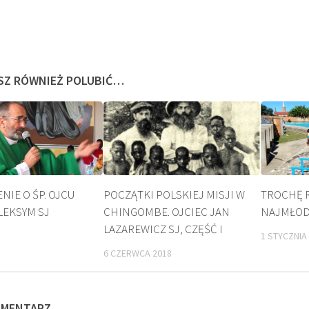
SZ RÓWNIEŻ POLUBIĆ…
IE O ŚP. OJCU
POCZĄTKI POLSKIEJ MISJI W
TROCHĘ 
LEKSYM SJ
CHINGOMBE. OJCIEC JAN
NAJMŁOD
BEATYFIKACJA
KULT
LAZAREWICZ SJ, CZĘŚĆ I
1 STYCZNIA
6 CZERWCA 2018
OMENTARZ