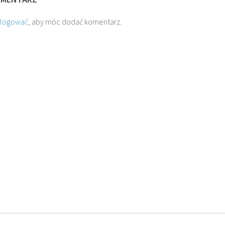
alogować
, aby móc dodać komentarz.
O. JAKUB M.
O. TADEUSZ SAROTA
 SJ
ROSTWOROWSKI SJ
SJ