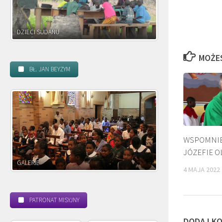
DZIECI ZAMBII
MOŻE
BŁ. JAN BEYZYM
WSPOMNIEN
JÓZEFIE O
POWOŁANIE MISYJNE
4 MAJA 2022
PATRONAT MISYJNY
DODAJ K