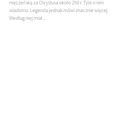
męczeńską za Chrystusa około 250 r. Tyle o nim
wiadomo. Legenda jednak mówi znacznie więcej.
Według niej miał...
DZIECI MADAGASKARU
D
BŁ. JAN BEYZYM
M