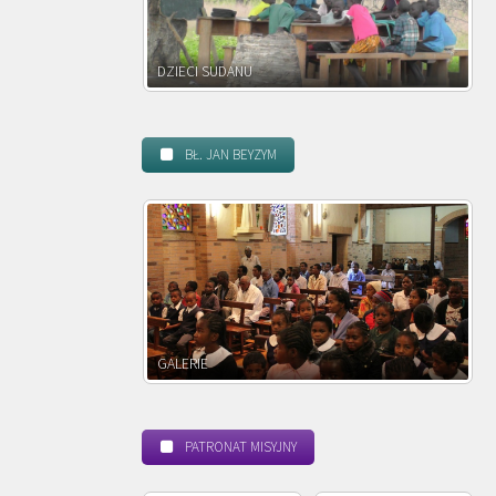
DZIECI ZAMBII
BŁ. JAN BEYZYM
POWOŁANIE MISYJNE
PATRONAT MISYJNY