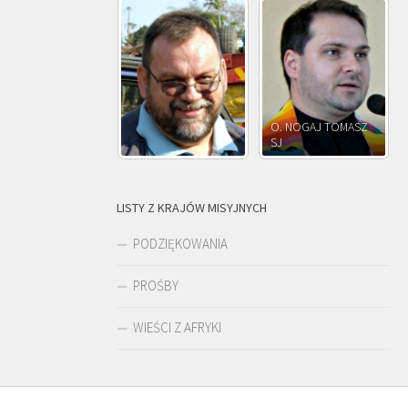
. NOGAJ TOMASZ
O. JÓZEF
J
O. JÓZEF OLEKSY SJ
PAWŁOWSKI SJ
LISTY Z KRAJÓW MISYJNYCH
PODZIĘKOWANIA
PROŚBY
WIEŚCI Z AFRYKI