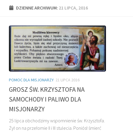
DZIENNE ARCHIWUM:
21 LIPCA, 2016
POMOC DLA MISJONARZY
21 LIPCA 2016
GROSZ ŚW. KRZYSZTOFA NA
SAMOCHODY I PALIWO DLA
MISJONARZY
25 lipca obchodzimy wspomnienie św. Krzysztofa.
Żył on na przełomie II i III stulecia. Poniósł śmierć