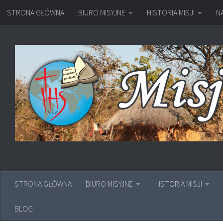
STRONA GŁÓWNA
BIURO MISYJNE
HISTORIA MISJI
N
Przejdź do treści
STRONA GŁÓWNA
BIURO MISYJNE
HISTORIA MISJI
BLOG