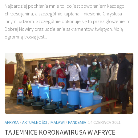
Najbardziej pochłania mnie to, co jest powołaniem każdego
chrześcijanina, a szczególnie kapłana – niesienie Chrystusa
innym ludziom. Szczególnie dokonuje się to przez głoszenie im
Dobrej Nowiny oraz udzielanie sakramentów świętych. Moją
ogromną troską jest...
AFRYKA
/
AKTUALNOŚCI
/
MALAWI
/
PANDEMIA
14 CZERWCA 2021
TAJEMNICE KORONAWIRUSA W AFRYCE