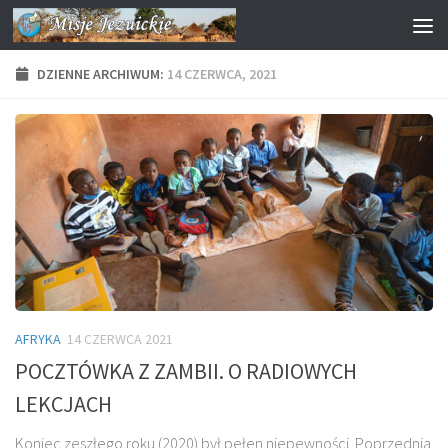
Przejdź do treści
DZIENNE ARCHIWUM:
14 CZERWCA, 2021
AFRYKA
14 CZERWCA 2021
POCZTÓWKA Z ZAMBII. O RADIOWYCH
LEKCJACH
Koniec zeszłego roku (2020) był pełen niepewności. Poprzednia