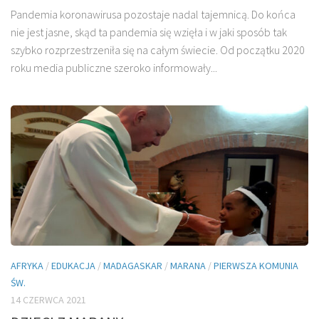
Pandemia koronawirusa pozostaje nadal tajemnicą. Do końca
nie jest jasne, skąd ta pandemia się wzięła i w jaki sposób tak
szybko rozprzestrzeniła się na całym świecie. Od początku 2020
roku media publiczne szeroko informowały...
AFRYKA
/
EDUKACJA
/
MADAGASKAR
/
MARANA
/
PIERWSZA KOMUNIA
ŚW.
14 CZERWCA 2021