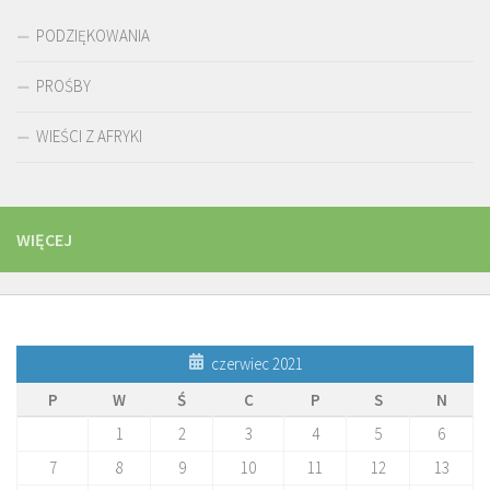
PODZIĘKOWANIA
PROŚBY
WIEŚCI Z AFRYKI
WIĘCEJ
czerwiec 2021
P
W
Ś
C
P
S
N
1
2
3
4
5
6
7
8
9
10
11
12
13