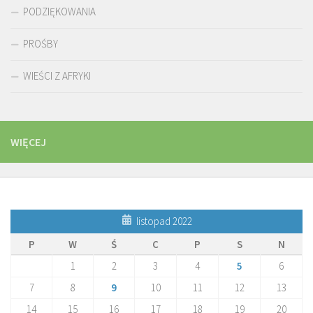
PODZIĘKOWANIA
PROŚBY
WIEŚCI Z AFRYKI
WIĘCEJ
listopad 2022
P
W
Ś
C
P
S
N
1
2
3
4
5
6
7
8
9
10
11
12
13
14
15
16
17
18
19
20