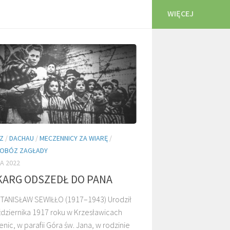
WIĘCEJ
Z
/
DACHAU
/
MECZENNICY ZA WIARĘ
/
I OBÓZ ZAGŁADY
A 2022
KARG ODSZEDŁ DO PANA
TANISŁAW SEWIŁŁO (1917–1943) Urodził
ździernika 1917 roku w Krzesławicach
enic, w parafii Góra św. Jana, w rodzinie