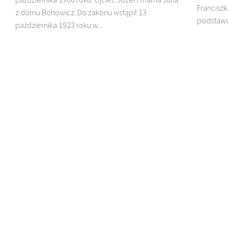
Franciszk
z domu Bohowicz. Do zakonu wstąpił 13
podstawo
października 1923 roku w...
DZIECI MADAGASKARU
BŁ. JAN BEYZYM