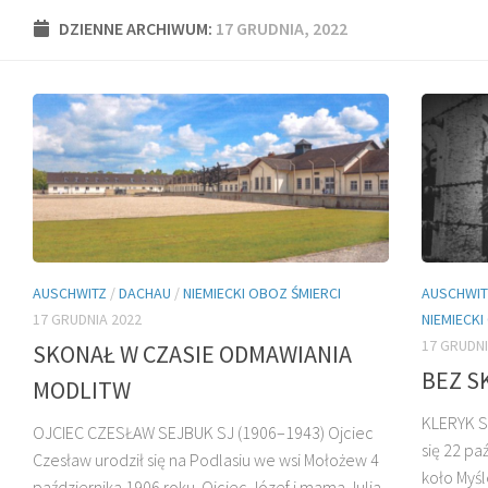
DZIENNE ARCHIWUM:
17 GRUDNIA, 2022
AUSCHWITZ
/
DACHAU
/
NIEMIECKI OBOZ ŚMIERCI
AUSCHWIT
17 GRUDNIA 2022
NIEMIECK
17 GRUDNI
SKONAŁ W CZASIE ODMAWIANIA
BEZ S
MODLITW
KLERYK S
OJCIEC CZESŁAW SEJBUK SJ (1906–1943) Ojciec
się 22 pa
Czesław urodził się na Podlasiu we wsi Mołożew 4
koło Myśl
października 1906 roku. Ojciec Józef i mama Julia