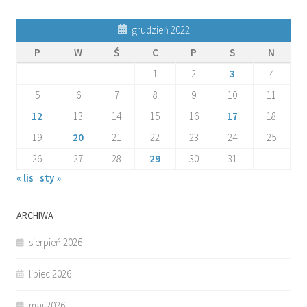
grudzień 2022
P
W
Ś
C
P
S
N
1
2
3
4
5
6
7
8
9
10
11
12
13
14
15
16
17
18
19
20
21
22
23
24
25
26
27
28
29
30
31
« lis
sty »
ARCHIWA
sierpień 2026
lipiec 2026
maj 2026