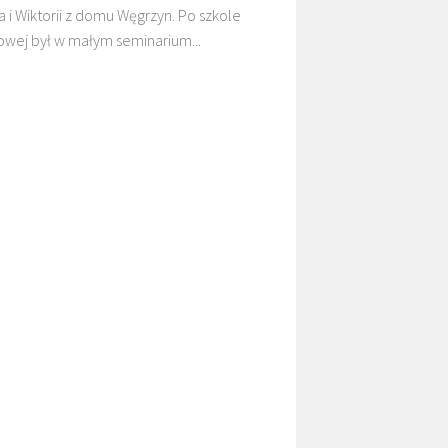
a i Wiktorii z domu Węgrzyn. Po szkole
wej był w małym seminarium...
DZIECI MALAWI
DZIECI SUDANU
MARANA
GALERIE