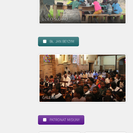
DZIECI ZAMBII
BŁ. JAN BEYZYM
POWOŁANIE MISYJNE
PATRONAT MISYJNY