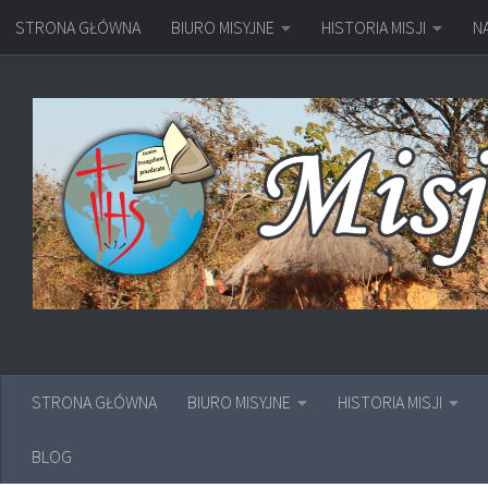
STRONA GŁÓWNA
BIURO MISYJNE
HISTORIA MISJI
N
Przejdź do treści
STRONA GŁÓWNA
BIURO MISYJNE
HISTORIA MISJI
BLOG