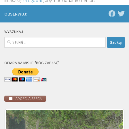
Musisz się
zalogować
, aby móc dodać komentarz.
OBSERWUJ:
WYSZUKAJ
Szukaj:
OFIARA NA MISJE. 'BÓG ZAPŁAĆ’
ADOPCJA SERCA