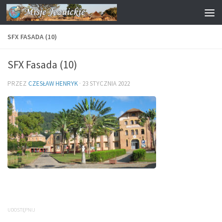
Przejdź do treści
SFX FASADA (10)
SFX Fasada (10)
PRZEZ
CZESŁAW HENRYK
·
23 STYCZNIA 2022
UDOSTĘPNIJ