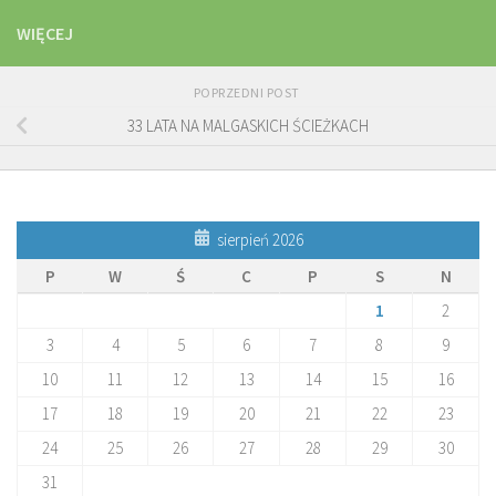
WIĘCEJ
POPRZEDNI POST
33 LATA NA MALGASKICH ŚCIEŻKACH
sierpień 2026
P
W
Ś
C
P
S
N
1
2
3
4
5
6
7
8
9
10
11
12
13
14
15
16
17
18
19
20
21
22
23
24
25
26
27
28
29
30
31