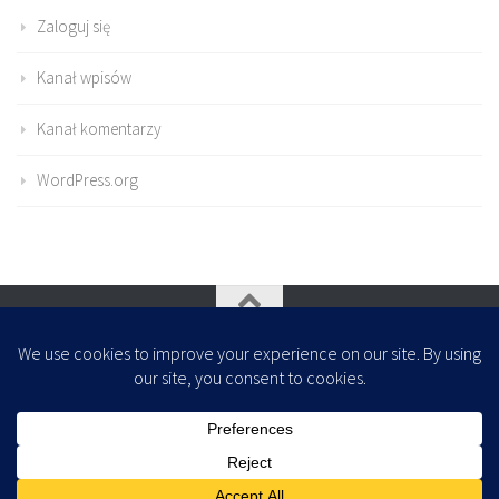
Zaloguj się
Kanał wpisów
Kanał komentarzy
WordPress.org
Oparte na
- Zaprojektowany z
Motyw Hueman