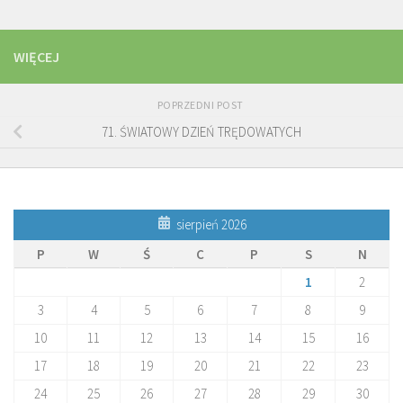
WIĘCEJ
POPRZEDNI POST
71. ŚWIATOWY DZIEŃ TRĘDOWATYCH
sierpień 2026
P
W
Ś
C
P
S
N
1
2
3
4
5
6
7
8
9
10
11
12
13
14
15
16
17
18
19
20
21
22
23
24
25
26
27
28
29
30