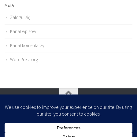
META
Zaloguj się
Kanał wpisów
Kanał komentarzy
WordPress.org
Oparte na
- Zaprojektowany z
Motyw Hueman