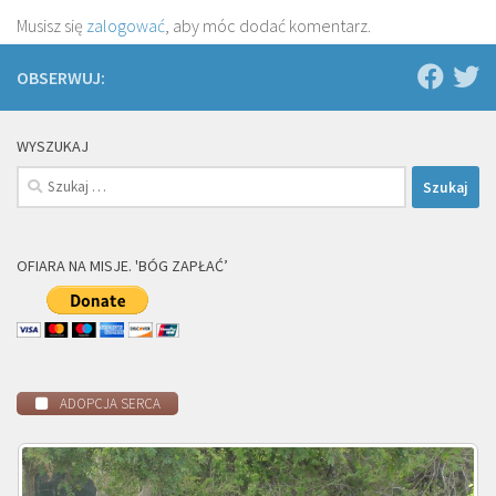
Musisz się
zalogować
, aby móc dodać komentarz.
OBSERWUJ:
WYSZUKAJ
Szukaj:
OFIARA NA MISJE. 'BÓG ZAPŁAĆ’
ADOPCJA SERCA