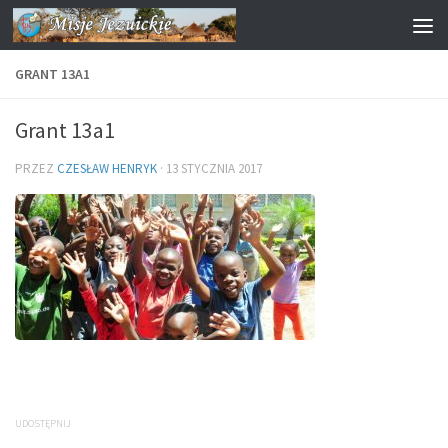
Przejdź do treści
GRANT 13A1
Grant 13a1
PRZEZ
CZESŁAW HENRYK
·
13 STYCZNIA 2017
UDOSTĘPNIJ