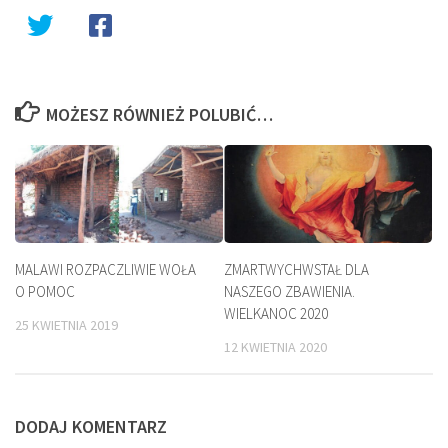
MOŻESZ RÓWNIEŻ POLUBIĆ…
MALAWI ROZPACZLIWIE WOŁA
ZMARTWYCHWSTAŁ DLA
O POMOC
NASZEGO ZBAWIENIA.
WIELKANOC 2020
25 KWIETNIA 2019
12 KWIETNIA 2020
DODAJ KOMENTARZ