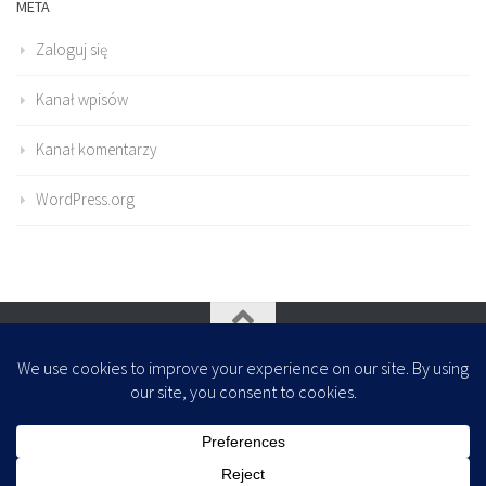
META
Zaloguj się
Kanał wpisów
Kanał komentarzy
WordPress.org
Oparte na
- Zaprojektowany z
Motyw Hueman