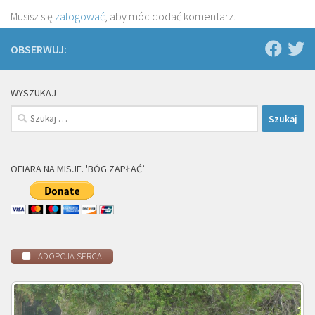
Musisz się
zalogować
, aby móc dodać komentarz.
OBSERWUJ:
WYSZUKAJ
Szukaj:
OFIARA NA MISJE. 'BÓG ZAPŁAĆ’
ADOPCJA SERCA