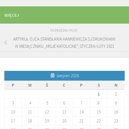
WIĘCEJ
POPRZEDNI POST
ARTYKUŁ OJCA STANISŁAWA HANKIEWICZA SJ DRUKOWANY
W MIESIĘCZNIKU „MISJE KATOLICKIE”, STYCZEŃ-LUTY 1921
sierpień 2026
P
W
Ś
C
P
S
N
1
2
3
4
5
6
7
8
9
10
11
12
13
14
15
16
17
18
19
20
21
22
23