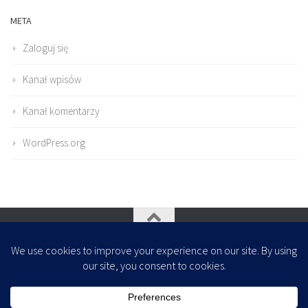
META
Zaloguj się
Kanał wpisów
Kanał komentarzy
WordPress.org
Oparte na
- Zaprojektowany z
Motyw Hueman