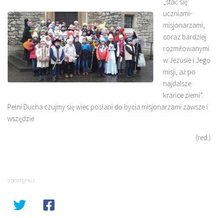
„stać się
uczniami-
misjonarzami,
coraz bardziej
rozmiłowanymi
w Jezusie i Jego
misji, aż po
najdalsze
krańce ziemi”.
Pełni Ducha czujmy się wiec posłani do bycia misjonarzami zawsze i
wszędzie.
(red.)
UDOSTĘPNIJ