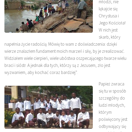
młodzi, nie
lękajcie się
Chrystusa i
Jego Kościoła!
W nich jest
skarb, który
napełnia życie radością. Mówię to wam z doświadczenia: dzięki
wierze znalazłem fundament moich marzeń i siłę, by je zrealizować.
Widziałem wiele cierpień, wiele ubóstwa oszpecającego twarze wielu
braci i sióstr. A jednak dla tych, którzy są z Jezusem, zło jest
wyzwaniem, aby kochać coraz bardziej”.
Papież zwraca
się tu w sposób
szczególny do
ludzi młodych,
którym
poświęcony jest
odbywający się