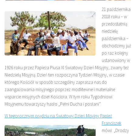
21 października
2018 roku – w
przedostatnią
niedzielę
października –
obchodzimy już
po raz kolejny
ustanowiony w
1926 roku przez Papieża Piusa XI Światowy Dzień Misyjny, zwany też
Niedzielą Misyjną. Dzień ten rozpoczyna Tydzień Misyjny, w czasie
którego Kościół w sposób szczególny zaprasza nas do
zaangażowania misyjnego poprzez modlitewne i materialne
wsparcie misyjnych dzieł Kościoła. W tym roku Tygodniowi
Misyjnemu towarzyszy hasło „Pełni Ducha i posłani”.
W tegorocznym orędziu na Światowy Dzień Misyjny Papież
Franciszek
mówi: „Drodzy