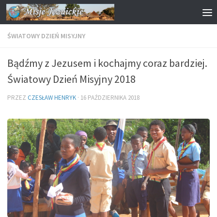
Przejdź do treści
ŚWIATOWY DZIEŃ MISYJNY
Bądźmy z Jezusem i kochajmy coraz bardziej.
Światowy Dzień Misyjny 2018
PRZEZ
CZESŁAW HENRYK
·
16 PAŹDZIERNIKA 2018