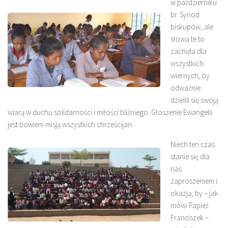
w październiku
br. Synod
biskupów, ale
słowa te to
zachęta dla
wszystkich
wiernych, by
odważnie
dzielili się swoją
wiarą w duchu solidarności i miłości bliźniego. Głoszenie Ewangelii
jest bowiem misją wszystkich chrześcijan.
Niech ten czas
stanie się dla
nas
zaproszeniem i
okazją, by – jak
mówi Papież
Franciszek –