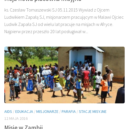
ks. Czesław Tomaszewski SJ 05.11.2015 Wywiad z Ojcem
Ludwikiem Zapałą SJ, misjonarzem pracującym w Malawi Ojciec
Ludwik Zapała SJ od wielu lat pracuje na misjach w Afryce.
Najpierw przez przeszło 20 lat posługiwał w...
AIDS
/
EDUKACJA
/
MISJONARZE
/
PARAFIA
/
STACJE MISYJNE
12 MAJA 2016
Misje w Zambii