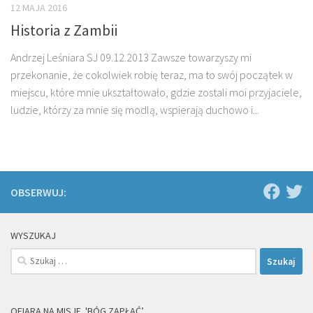
12 MAJA 2016
Historia z Zambii
Andrzej Leśniara SJ 09.12.2013 Zawsze towarzyszy mi
przekonanie, że cokol­wiek robię teraz, ma to swój początek w
miejscu, któ­re mnie ukształtowało, gdzie zostali moi przyjaciele,
ludzie, którzy za mnie się modlą, wspierają duchowo i...
OBSERWUJ:
WYSZUKAJ
Szukaj:
OFIARA NA MISJE. 'BÓG ZAPŁAĆ’