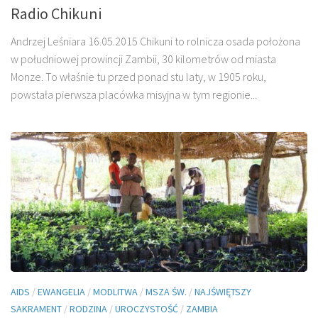
Radio Chikuni
Andrzej Leśniara 16.05.2015 Chikuni to rolnicza osada położona
w południowej prowincji Zambii, 30 kilometrów od miasta
Monze. To właśnie tu przed ponad stu laty, w 1905 roku,
powstała pierwsza placówka misyjna w tym regionie...
AIDS
/
EWANGELIA
/
MODLITWA
/
MSZA ŚW.
/
NAJŚWIĘTSZY
SAKRAMENT
/
RODZINA
/
UROCZYSTOŚĆ
/
ZAMBIA