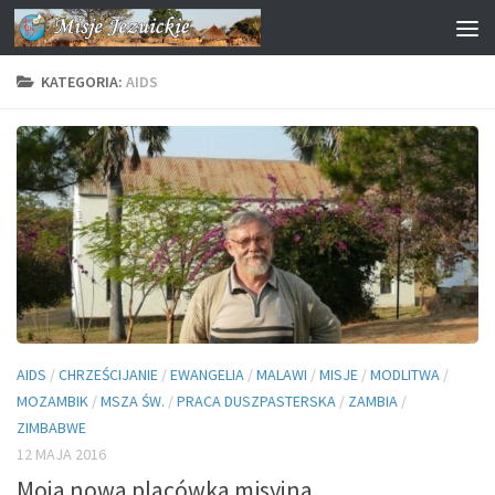
Przejdź do treści
KATEGORIA:
AIDS
AIDS
/
CHRZEŚCIJANIE
/
EWANGELIA
/
MALAWI
/
MISJE
/
MODLITWA
/
MOZAMBIK
/
MSZA ŚW.
/
PRACA DUSZPASTERSKA
/
ZAMBIA
/
ZIMBABWE
12 MAJA 2016
Moja nowa placówka misyjna