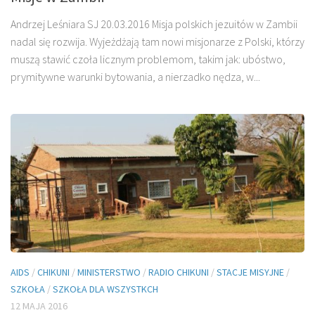
Andrzej Leśniara SJ 20.03.2016 Misja polskich jezuitów w Zambii
nadal się rozwija. Wyjeżdżają tam nowi misjo­narze z Polski, którzy
muszą stawić czoła licz­nym problemom, takim jak: ubóstwo,
prymitywne warunki bytowania, a nierzadko nędza, w...
AIDS
/
CHIKUNI
/
MINISTERSTWO
/
RADIO CHIKUNI
/
STACJE MISYJNE
/
SZKOŁA
/
SZKOŁA DLA WSZYSTKCH
12 MAJA 2016