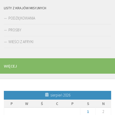
LISTY Z KRAJÓW MISYJNYCH
PODZIĘKOWANIA
PROŚBY
WIEŚCI Z AFRYKI
WIĘCEJ
sierpień 2026
P
W
Ś
C
P
S
N
1
2