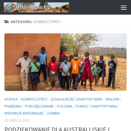
Przejdź do treści
KATEGORIA:
DOBROCZYŃCY
AFRYKA
/
DOBROCZYŃCY
/
DZIAŁALNOŚĆ CHARYTATYWNA
/
MALAWI
/
PANDEMIA
/
PODZIĘKOWANIE
/
POLONIA
/
POMOC CHARYTATYWNA
/
WSPARCIE MATERIALNE
/
ZAMBIA
21 MARCA 2021
PODZIĘKOWANIE DLA AUSTRALIJSKIEJ