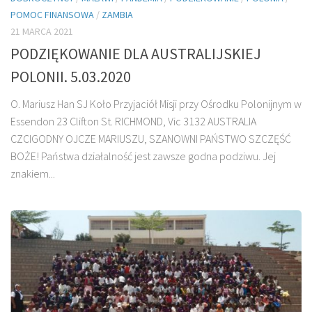
POMOC FINANSOWA
/
ZAMBIA
21 MARCA 2021
PODZIĘKOWANIE DLA AUSTRALIJSKIEJ
POLONII. 5.03.2020
O. Mariusz Han SJ Koło Przyjaciół Misji przy Ośrodku Polonijnym w
Essendon 23 Clifton St. RICHMOND, Vic 3132 AUSTRALIA
CZCIGODNY OJCZE MARIUSZU, SZANOWNI PAŃSTWO SZCZĘŚĆ
BOŻE! Państwa działalność jest zawsze godna podziwu. Jej
znakiem...