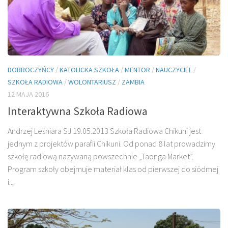
DOBROCZYŃCY
/
KATOLICKA SZKOŁA
/
MENTOR
/
NAUCZYCIEL
/
SZKOŁA RADIOWA
/
WOLONTARIUSZ
/
ZAMBIA
12 MAJA 2016
Interaktywna Szkoła Radiowa
Andrzej Leśniara SJ 19.05.2013 Szkoła Radiowa Chikuni jest
jednym z projek­tów parafii Chikuni. Od ponad 8 lat prowadzimy
szkołę radiową na­zywaną powszechnie „Taonga Market”.
Program szkoły obejmuje materiał klas od pierwszej do siód­mej
i...