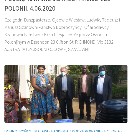
POLONII. 4.06.2020
Czcigodni Duszpasterze, Ojcowie Wiesław, Ludwik, Tadeusz i
Mariusz Szanowni Państwo Dobroczyńcy i Ofiarodawcy
Szanowni Państwo z Koła Przyjaciół Misji przy Ośrodku
Polonijnym w Essendon 23 Clifton St. RICHMOND, Vic 3132
AUSTRALIA CZCIGODNI OJCOWIE, SZANOWNI...
DOBROCZYŃCY
/
MALAWI
/
PANDEMIA
/
PODZIEKOWANIE
/
POLONIA
/