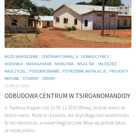
BOŻE NARODZENIE
/
CENTRUM FORMACJI
/
DOBROCZYŃCY
/
HODOWLA
/
MADAGASKAR
/
MODLITWA
/
MSZA ŚW.
/
MŁODZIEŻ
/
NAUCZYCIEL
/
PODZIEKOWANIE
/
POTRZEBNE INSTALACJE
/
PROJEKTY
MISYJNE
/
STUDENT
/
ZBIORY
11 MAJA 2016
ODBUDOWA CENTRUM W TSIROANOMANDIDY
o. Tadeusz Kasperczyk SJ 05.11.2015 Mówią, że brak wieści to
dobre wieści. Może to i prawda, ale zbyt długo bez wiadomości
to też niedobrze, a nawet niegrzecznie. Mówi się jednak także,
że lepiej późno...