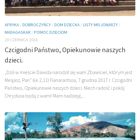
AFRYKA
/
DOBROCZYŃCY
/
DOM DZIECKA
/
LISTY MISJONARZY
/
MADAGASKAR
/
POMOC DZIECIOM
20 CZERWCA 2018
Czcigodni Państwo, Opiekunowie naszych
dzieci.
„Dziś w mieście Dawida narodził się wam Zbawiciel, którym jest
Mesjasz, Pan” (Łk 2,11) Fianarantsoa, 7 grudnia 2017 r. Czcigodni
Państwo, Opiekunowie naszych dzieci. Niech radość i pokój
Chrystusa będą z wami! Mam nadzieję,...