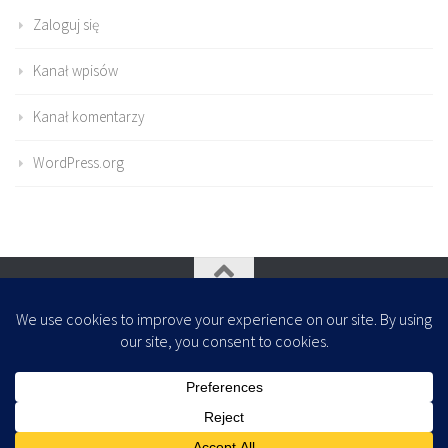
Zaloguj się
Kanał wpisów
Kanał komentarzy
WordPress.org
Oparte na
- Zaprojektowany z
Motyw Hueman