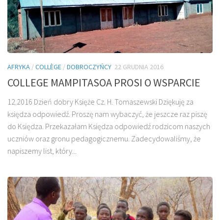
AFRYKA
/
COLLÈGE
/
DOBROCZYŃCY
22 GRUDNIA 2016
COLLEGE MAMPITASOA PROSI O WSPARCIE
12.2016 Dzień dobry Księże Cz. H. Tomaszewski Dziękuję za
księdza odpowiedź. Proszę nam wybaczyć, że jeszcze raz piszę
do Księdza. Przekazałam Księdza odpowiedź rodzicom naszych
uczniów oraz gronu pedagogicznemu. Zadecydowaliśmy, że
napiszemy list, który...