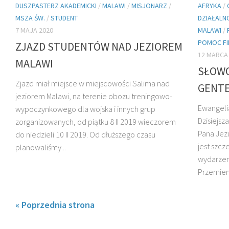
DUSZPASTERZ AKADEMICKI
/
MALAWI
/
MISJONARZ
/
AFRYKA
/
MSZA ŚW.
/
STUDENT
DZIAŁALN
7 MAJA 2020
MALAWI
/
POMOC F
ZJAZD STUDENTÓW NAD JEZIOREM
12 MARCA
MALAWI
SŁOWO
Zjazd miał miejsce w miejscowości Salima nad
GENTE
jeziorem Malawi, na terenie obozu treningowo-
Ewangeli
wypoczynkowego dla wojska i innych grup
Dzisiejs
zorganizowanych, od piątku 8 II 2019 wieczorem
Pana Jezu
do niedzieli 10 II 2019. Od dłuższego czasu
jest szcz
planowaliśmy...
wydarzeni
Przemieni
« Poprzednia strona