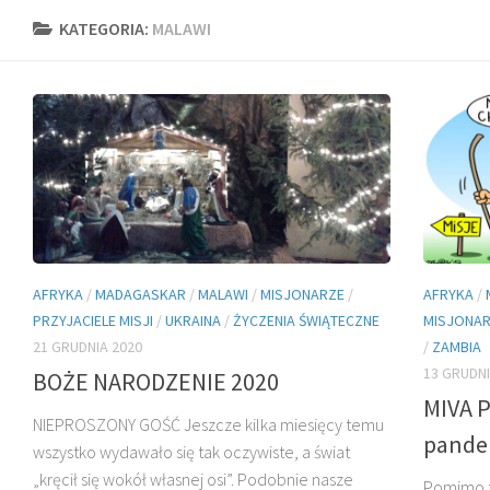
KATEGORIA:
MALAWI
AFRYKA
/
MADAGASKAR
/
MALAWI
/
MISJONARZE
/
AFRYKA
/
PRZYJACIELE MISJI
/
UKRAINA
/
ŻYCZENIA ŚWIĄTECZNE
MISJONA
21 GRUDNIA 2020
/
ZAMBIA
13 GRUDNI
BOŻE NARODZENIE 2020
MIVA 
NIEPROSZONY GOŚĆ Jeszcze kilka miesięcy temu
pande
wszystko wydawało się tak oczywiste, a świat
„kręcił się wokół własnej osi”. Podobnie nasze
Pomimo tr