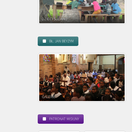
DZIECI ZAMBII
BŁ. JAN BEYZYM
POWOŁANIE MISYJNE
PATRONAT MISYJNY