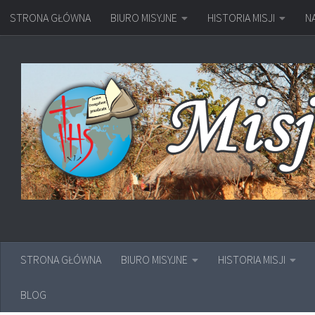
STRONA GŁÓWNA
BIURO MISYJNE
HISTORIA MISJI
N
Przejdź do treści
STRONA GŁÓWNA
BIURO MISYJNE
HISTORIA MISJI
BLOG