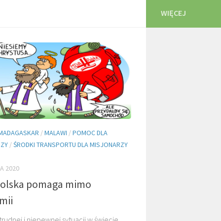
WIĘCEJ
MADAGASKAR
/
MALAWI
/
POMOC DLA
RZY
/
ŚRODKI TRANSPORTU DLA MISJONARZY
A 2020
Polska pomaga mimo
mii
udnej i niepewnej sytuacji w świecie,