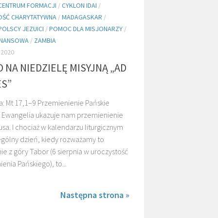
CENTRUM FORMACJI
/
CYKLON IDAI
/
OŚĆ CHARYTATYWNA
/
MADAGASKAR
/
POLSCY JEZUICI
/
POMOC DLA MISJONARZY
/
INANSOWA
/
ZAMBIA
 2020
 NA NIEDZIELĘ MISYJNĄ „AD
S”
a: Mt 17,1–9 Przemienienie Pańskie
za Ewangelia ukazuje nam przemienienie
sa. I chociaż w kalendarzu liturgicznym
ególny dzień, kiedy rozważamy to
e z góry Tabor (6 sierpnia w uroczystość
enia Pańskiego), to...
Następna strona »