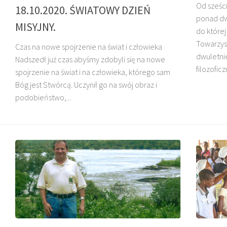
Od sześci
18.10.2020. ŚWIATOWY DZIEŃ
ponad dw
MISYJNY.
do której
Towarzys
Czas na nowe spojrzenie na świat i człowieka
dwuletnie
Nadszedł już czas abyśmy zdobyli się na nowe
filozofic
O. HENRYK
spojrzenie na świat i na człowieka, którego sam
DZIADOSZ SJ
O. GERARD KARAS SJ
Bóg jest Stwórcą. Uczynił go na swój obraz i
podobieństwo,...