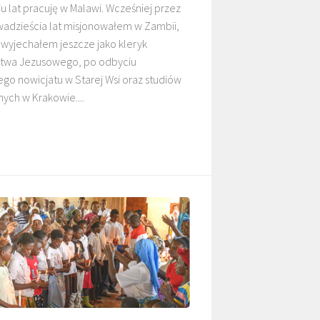
u lat pracuję w Malawi. Wcześniej przez
adzieścia lat misjonowałem w Zambii,
 wyjechałem jeszcze jako kleryk
twa Jezusowego, po odbyciu
go nowicjatu w Starej Wsi oraz studiów
znych w Krakowie....
O. TADEUSZ
O. ADNRZEJ
KASPERCZYK SJ
LEŚNIARA SJ