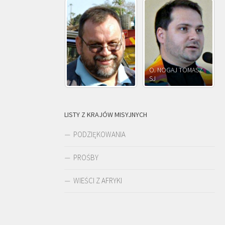
O. NOGAJ TOMASZ
O. JÓZEF
SJ
O. JÓZEF OLEKSY SJ
PAWŁOWSKI SJ
LISTY Z KRAJÓW MISYJNYCH
PODZIĘKOWANIA
PROŚBY
WIEŚCI Z AFRYKI