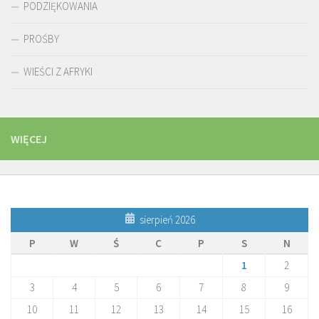
PODZIĘKOWANIA
PROŚBY
WIEŚCI Z AFRYKI
WIĘCEJ
sierpień 2026
P
W
Ś
C
P
S
N
1
2
3
4
5
6
7
8
9
10
11
12
13
14
15
16