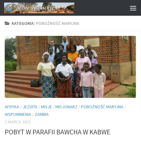
Przejdź do treści
KATEGORIA:
POBOŻNOŚĆ MARYJNA
AFRYKA
/
JEZUITA
/
MISJE
/
MISJONARZ
/
POBOŻNOŚĆ MARYJNA
/
WSPOMNIENIA
/
ZAMBIA
2 MARCA 2022
POBYT W PARAFII BAWCHA W KABWE