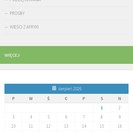
PROŚBY
WIEŚCI Z AFRYKI
WIĘCEJ
sierpień 2026
P
W
Ś
C
P
S
N
1
2
3
4
5
6
7
8
9
10
11
12
13
14
15
16