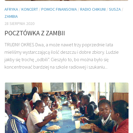
AFRYKA
/
KONCERT
/
POMOC FINANSOWA
/
RADIO CHIKUNI
/
SUSZA
/
ZAMBIA
28 SIERPNIA 2020
POCZTÓWKA Z ZAMBII
TRUDNY OKRES Dwa, a może nawet trzy poprzednie lata
mieliśmy wystarczającą ilość deszczu i dobre zbiory. Ludzie
jakby się trochę „odbili”. Cieszyło to, bo można było się
koncentrować bardziej na szkole radiowej i szukaniu...