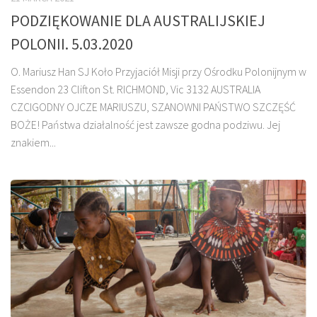
PODZIĘKOWANIE DLA AUSTRALIJSKIEJ
POLONII. 5.03.2020
O. Mariusz Han SJ Koło Przyjaciół Misji przy Ośrodku Polonijnym w
Essendon 23 Clifton St. RICHMOND, Vic 3132 AUSTRALIA
CZCIGODNY OJCZE MARIUSZU, SZANOWNI PAŃSTWO SZCZĘŚĆ
BOŻE! Państwa działalność jest zawsze godna podziwu. Jej
znakiem...