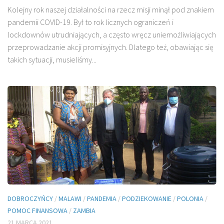
Kolejny rok naszej działalności na rzecz misji minął pod znakiem
pandemii COVID-19. Był to rok licznych ograniczeń i
lockdownów utrudniających, a często wręcz uniemożliwiających
przeprowadzanie akcji promisyjnych. Dlatego też, obawiając się
takich sytuacji, musieliśmy...
DOBROCZYŃCY
/
MALAWI
/
PANDEMIA
/
PODZIEKOWANIE
/
POLONIA
/
POMOC FINANSOWA
/
ZAMBIA
21 MARCA 2021