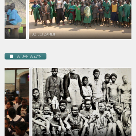
DZIECI ZAMBII
BŁ. JAN BEYZYM
POWOŁANIE MISYJNE