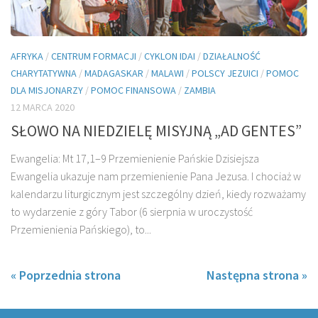
AFRYKA
/
CENTRUM FORMACJI
/
CYKLON IDAI
/
DZIAŁALNOŚĆ
CHARYTATYWNA
/
MADAGASKAR
/
MALAWI
/
POLSCY JEZUICI
/
POMOC
DLA MISJONARZY
/
POMOC FINANSOWA
/
ZAMBIA
12 MARCA 2020
SŁOWO NA NIEDZIELĘ MISYJNĄ „AD GENTES”
Ewangelia: Mt 17,1–9 Przemienienie Pańskie Dzisiejsza
Ewangelia ukazuje nam przemienienie Pana Jezusa. I chociaż w
kalendarzu liturgicznym jest szczególny dzień, kiedy rozważamy
to wydarzenie z góry Tabor (6 sierpnia w uroczystość
Przemienienia Pańskiego), to...
« Poprzednia strona
Następna strona »