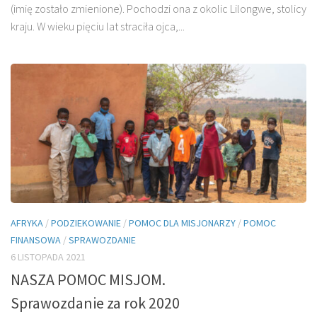
(imię zostało zmienione). Pochodzi ona z okolic Lilongwe, stolicy
kraju. W wieku pięciu lat straciła ojca,...
AFRYKA
/
PODZIEKOWANIE
/
POMOC DLA MISJONARZY
/
POMOC
FINANSOWA
/
SPRAWOZDANIE
6 LISTOPADA 2021
NASZA POMOC MISJOM.
Sprawozdanie za rok 2020