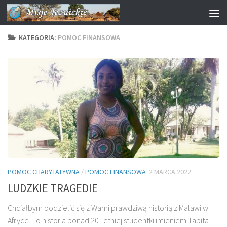
Przejdź do treści
KATEGORIA:
POMOC FINANSOWA
POMOC CHARYTATYWNA
/
POMOC FINANSOWA
2 MARCA 2022
LUDZKIE TRAGEDIE
Chciałbym podzielić się z Wami prawdziwą historią z Malawi w
Afryce. To historia ponad 20-letniej studentki imieniem Tabita