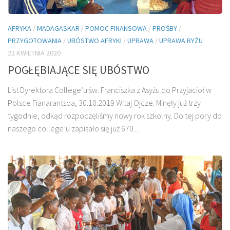
AFRYKA
/
MADAGASKAR
/
POMOC FINANSOWA
/
PROŚBY
/
PRZYGOTOWANIA
/
UBÓSTWO AFRYKI
/
UPRAWA
/
UPRAWA RYŻU
22 KWIETNIA 2020
POGŁĘBIAJĄCE SIĘ UBÓSTWO
List Dyrektora College’u św. Franciszka z Asyżu do Przyjacioł w
Polsce Fianarantsoa, 30.10.2019 Witaj Ojcze. Minęły już trzy
tygodnie, odkąd rozpoczęliśmy nowy rok szkolny. Do tej pory do
naszego college’u zapisało się już 670...