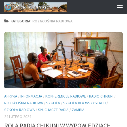
Przejdź do treści
KATEGORIA:
ROZGŁOŚNIA RADIOWA
AFRYKA
/
INFORMACJA
/
KONFERENCJE RADIOWE
/
RADIO CHIKUNI
/
ROZGŁOŚNIA RADIOWA
/
SZKOŁA
/
SZKOŁA DLA WSZYSTKCH
/
SZKOŁA RADIOWA
/
SŁUCHACZE RADIA
/
ZAMBIA
24 LUTEGO 2024
ROLA RADIA CHIKUNI W WYPOWIEDZIACH