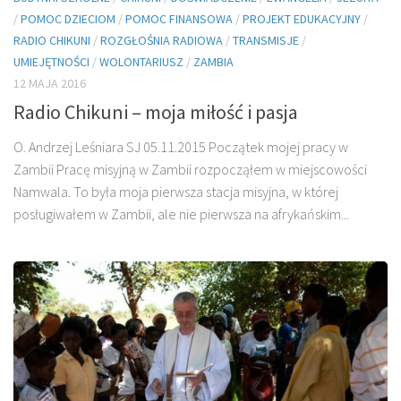
/
POMOC DZIECIOM
/
POMOC FINANSOWA
/
PROJEKT EDUKACYJNY
/
RADIO CHIKUNI
/
ROZGŁOŚNIA RADIOWA
/
TRANSMISJE
/
UMIEJĘTNOŚCI
/
WOLONTARIUSZ
/
ZAMBIA
12 MAJA 2016
Radio Chikuni – moja miłość i pasja
O. Andrzej Leśniara SJ 05.11.2015 Początek mojej pracy w
Zambii Pracę misyjną w Zambii rozpocząłem w miejscowości
Namwala. To była moja pierwsza stacja misyjna, w której
posługiwałem w Zambii, ale nie pierwsza na afrykańskim...