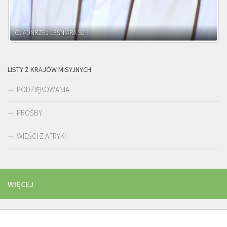
ADNRZEJ LEŚNIARA SJ
LISTY Z KRAJÓW MISYJNYCH
PODZIĘKOWANIA
PROŚBY
WIEŚCI Z AFRYKI
WIĘCEJ