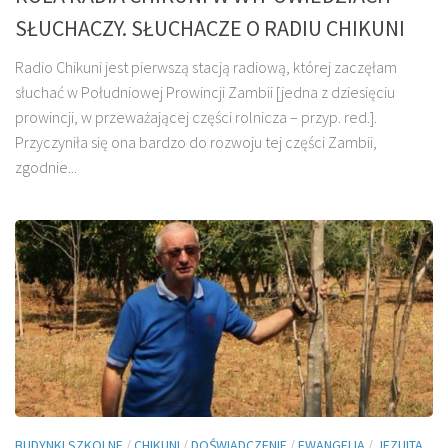
SŁUCHACZY. SŁUCHACZE O RADIU CHIKUNI
Radio Chikuni jest pierwszą stacją radiową, której zaczęłam
słuchać w Południowej Prowincji Zambii [jedna z dziesięciu
prowincji, w przeważającej części rolnicza – przyp. red.].
Przyczyniła się ona bardzo do rozwoju tej części Zambii,
zgodnie...
BUDYNKI SZKOLNE
/
CHIKUNI
/
DOŚWIADCZENIE
/
EWANGELIA
/
JEZUITA