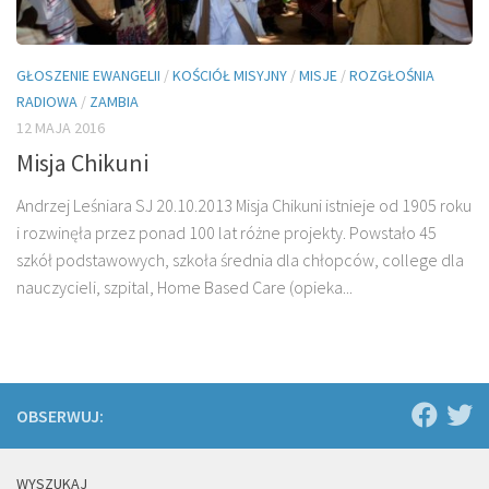
GŁOSZENIE EWANGELII
/
KOŚCIÓŁ MISYJNY
/
MISJE
/
ROZGŁOŚNIA
RADIOWA
/
ZAMBIA
12 MAJA 2016
Misja Chikuni
Andrzej Leśniara SJ 20.10.2013 Misja Chikuni istnieje od 1905 roku
i rozwinęła przez ponad 100 lat różne projekty. Powstało 45
szkół podstawowych, szkoła średnia dla chłopców, college dla
nauczycieli, szpital, Home Based Care (opieka...
OBSERWUJ:
WYSZUKAJ