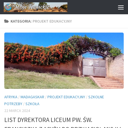
Przejdź do treści
KATEGORIA:
PROJEKT EDUKACYJNY
AFRYKA
/
MADAGASKAR
/
PROJEKT EDUKACYJNY
/
SZKOLNE
POTRZEBY
/
SZKOŁA
22 MARCA 2024
LIST DYREKTORA LICEUM PW. ŚW.