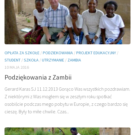
OPŁATA ZA SZKOŁE
/
PODZIEKOWANIA
/
PROJEKT EDUKACYJNY
/
STUDENT
/
SZKOŁA
/
UTRZYMANIE
/
ZAMBIA
10 MAJA 2016
Podziękowania z Zambii
Gerard Karas SJ 11.12.2013 Gorąco Was wszystkich pozdrawiam.
Z niektórymi z Was mogłem się w zeszłym roku spotkać
osobiście podczas mego pobytu w Europie, z czego bardzo się
cieszę. Były to miłe chwile. Czas...