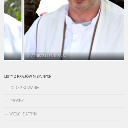
O. ADNRZEJ LEŚNIARA SJ
LISTY Z KRAJÓW MISYJNYCH
PODZIĘKOWANIA
PROŚBY
WIEŚCI Z AFRYKI