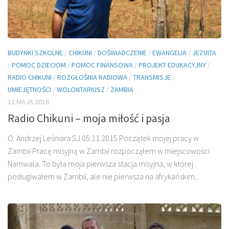
BUDYNKI SZKOLNE
/
CHIKUNI
/
DOŚWIADCZENIE
/
EWANGELIA
/
JEZUITA
/
POMOC DZIECIOM
/
POMOC FINANSOWA
/
PROJEKT EDUKACYJNY
/
RADIO CHIKUNI
/
ROZGŁOŚNIA RADIOWA
/
TRANSMISJE
/
UMIEJĘTNOŚCI
/
WOLONTARIUSZ
/
ZAMBIA
12 MAJA 2016
Radio Chikuni – moja miłość i pasja
O. Andrzej Leśniara SJ 05.11.2015 Początek mojej pracy w
Zambii Pracę misyjną w Zambii rozpocząłem w miejscowości
Namwala. To była moja pierwsza stacja misyjna, w której
posługiwałem w Zambii, ale nie pierwsza na afrykańskim...