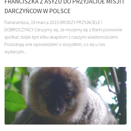
FRANCISZKA Z ASYŻU DO PRZYJACIOŁ MISJI I
DARCZYŃCOW W POLSCE
Fianarantsoa, 19 marca 2023 DRODZY PRZYJACIELE I
DOBROCZYŃCY Cieszymy się, że możemy się z Wami ponownie
spotkać dzięki tym kilku akapitom z naszymi wiadomościami.
Pozwalają one opowiedzieć o wszystkim, co się u nas
wydarzyło...