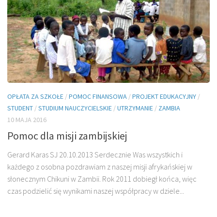
OPŁATA ZA SZKOŁE
/
POMOC FINANSOWA
/
PROJEKT EDUKACYJNY
/
STUDENT
/
STUDIUM NAUCZYCIELSKIE
/
UTRZYMANIE
/
ZAMBIA
10 MAJA 2016
Pomoc dla misji zambijskiej
Gerard Karas SJ 20.10.2013 Serdecznie Was wszystkich i
każdego z osobna pozdrawiam z naszej misji afrykańskiej w
słonecznym Chikuni w Zambii. Rok 2011 dobiegł końca, więc
czas podzielić się wynikami naszej współpracy w dziele...