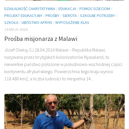
DZIAŁALNOŚĆ CHARYTATYWNA
/
EDUKACJA
/
POMOC DZIECIOM
/
PROJEKT EDUKACYJNY
/
PROŚBY
/
SIEROTA
/
SZKOLNE POTRZEBY
/
SZKOŁA
/
UBÓSTWO AFRYKI
/
WYPOSAŻENIE KLAS
14 MAJA 2016
Prośba misjonarza z Malawi
Józef Oleksy SJ 28.04.2014 Malawi – Republika Malawi,
nazywana przez brytyjskich kolonizatorów Nyasaland, to
niewielkie państwo położone w południowo-wschodniej części
kontynentu afrykańskiego. Powierzchnia tego kraju wynosi
118 480 km2, a liczba ludności to niespełna 14...