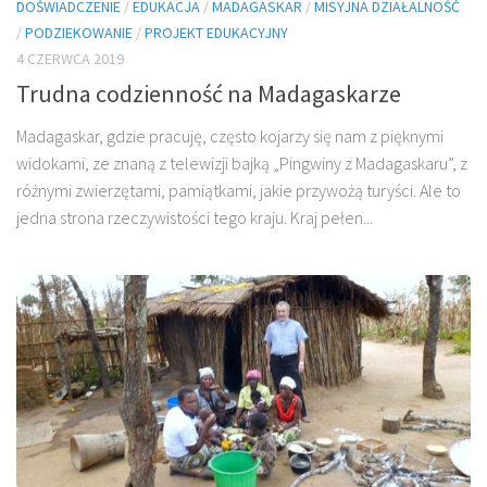
DOŚWIADCZENIE
/
EDUKACJA
/
MADAGASKAR
/
MISYJNA DZIAŁALNOŚĆ
/
PODZIEKOWANIE
/
PROJEKT EDUKACYJNY
4 CZERWCA 2019
Trudna codzienność na Madagaskarze
Madagaskar, gdzie pracuję, często kojarzy się nam z pięknymi
widokami, ze znaną z telewizji bajką „Pingwiny z Madagaskaru”, z
różnymi zwierzętami, pamiątkami, jakie przywożą turyści. Ale to
jedna strona rzeczywistości tego kraju. Kraj pełen...