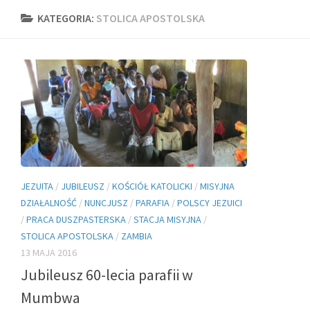
KATEGORIA:
STOLICA APOSTOLSKA
JEZUITA
/
JUBILEUSZ
/
KOŚCIÓŁ KATOLICKI
/
MISYJNA
DZIAŁALNOŚĆ
/
NUNCJUSZ
/
PARAFIA
/
POLSCY JEZUICI
/
PRACA DUSZPASTERSKA
/
STACJA MISYJNA
/
STOLICA APOSTOLSKA
/
ZAMBIA
13 MAJA 2016
Jubileusz 60-lecia parafii w
Mumbwa