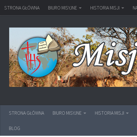
STRONA GŁÓWNA
BIURO MISYJNE
HISTORIA MISJI
N
Przejdź do treści
STRONA GŁÓWNA
BIURO MISYJNE
HISTORIA MISJI
BLOG