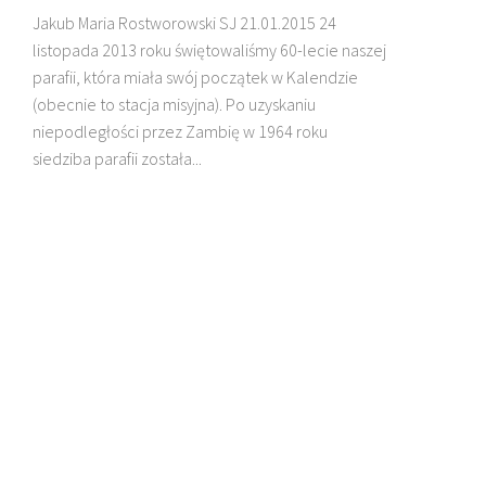
Jakub Maria Rostworowski SJ 21.01.2015 24
listopada 2013 roku świętowaliśmy 60-lecie naszej
DZIECI MADAGASKARU
parafii, która miała swój początek w Kalendzie
(obecnie to stacja misyjna). Po uzyskaniu
niepodległości przez Zambię w 1964 roku
siedziba parafii została...
BŁ. JAN BEYZYM