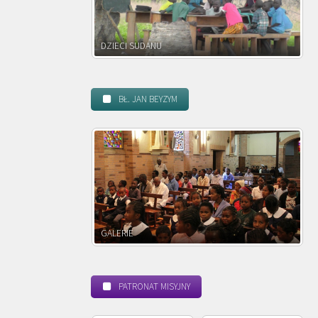
NU
DZIECI ZAMBII
BŁ. JAN BEYZYM
POWOŁANIE MISYJNE
PATRONAT MISYJNY