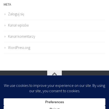
META
Zaloguj się
Kanał wpisów
Kanał komentarzy
WordPress.org
Oparte na
- Zaprojektowany z
Motyw Hueman