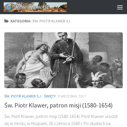
Przejdź do treści
KATEGORIA:
ŚW. PIOTR KLAWER SJ
ŚW. PIOTR KLAWER SJ
/
ŚWIĘTY
9 WRZEŚNIA 2017
Św. Piotr Klawer, patron misji (1580-1654)
Św. Piotr Klawer, patron misji (1580-1654). Piotr Klawer urodził
się w Verdu, w Hiszpanii, 26 czerwca 1580 r. Po studiach na