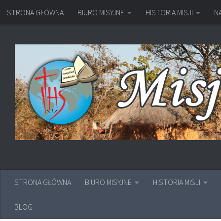
STRONA GŁÓWNA
BIURO MISYJNE
HISTORIA MISJI
N
Przejdź do treści
STRONA GŁÓWNA
BIURO MISYJNE
HISTORIA MISJI
BLOG