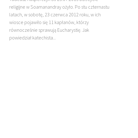
religijne w Soamanandray ożyło. Po stu czternastu
latach, w sobotę, 23 czerwca 2012 roku, w ich
DZIECI MADAGASKARU
wiosce pojawiło się 11 kapłanów, którzy
równocześnie sprawują Eucharystię. Jak
powiedział katechista...
BŁ. JAN BEYZYM