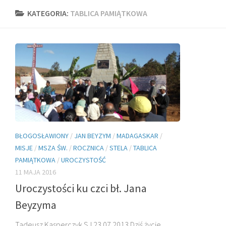
KATEGORIA:
TABLICA PAMIĄTKOWA
BŁOGOSŁAWIONY
/
JAN BEYZYM
/
MADAGASKAR
/
MISJE
/
MSZA ŚW.
/
ROCZNICA
/
STELA
/
TABLICA
PAMIĄTKOWA
/
UROCZYSTOŚĆ
11 MAJA 2016
Uroczystości ku czci bł. Jana
Beyzyma
Tadeusz Kasperczyk SJ 23.07.2013 Dziś życie