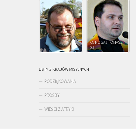
O. NOGAJ TOMASZ
O. JÓZEF
SJ
O. JÓZEF OLEKSY SJ
PAWŁOWSKI
LISTY Z KRAJÓW MISYJNYCH
PODZIĘKOWANIA
PROŚBY
WIEŚCI Z AFRYKI