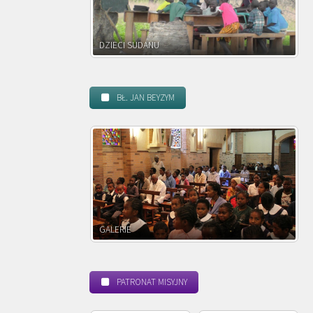
DZIECI ZAMBII
BŁ. JAN BEYZYM
POWOŁANIE MISYJNE
PATRONAT MISYJNY