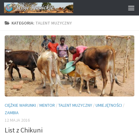
Przejdź do treści
KATEGORIA:
TALENT MUZYCZNY
CIĘŻKIE WARUNKI
/
MENTOR
/
TALENT MUZYCZNY
/
UMIEJĘTNOŚCI
/
ZAMBIA
12 MAJA 2016
List z Chikuni