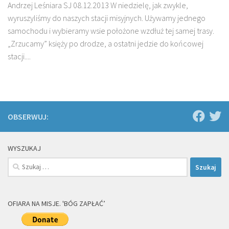
Andrzej Leśniara SJ 08.12.2013 W niedzielę, jak zwykle,
wyruszyliśmy do na­szych stacji misyjnych. Używamy jednego
samocho­du i wybieramy wsie położone wzdłuż tej samej tra­sy.
„Zrzucamy” księży po drodze, a ostatni jedzie do końcowej
stacji....
OBSERWUJ:
WYSZUKAJ
Szukaj:
OFIARA NA MISJE. 'BÓG ZAPŁAĆ’