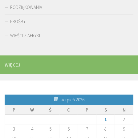
PODZIĘKOWANIA
PROŚBY
WIEŚCI Z AFRYKI
WIĘCEJ
sierpień 2026
P
W
Ś
C
P
S
N
1
2
3
4
5
6
7
8
9