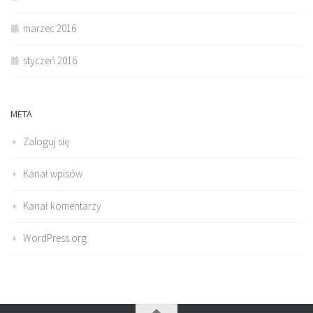
marzec 2016
styczeń 2016
META
Zaloguj się
Kanał wpisów
Kanał komentarzy
WordPress.org