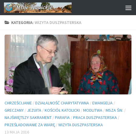
Przejdź do treści
KATEGORIA:
WIZYTA DUSZPASTERSKA
CHRZEŚCIJANIE
/
DZIAŁALNOŚĆ CHARYTATYWNA
/
EWANGELIA
/
GRECZANY
/
JEZUITA
/
KOŚCIÓŁ KATOLICKI
/
MODLITWA
/
MSZA ŚW.
/
NAJŚWIĘTSZY SAKRAMENT
/
PARAFIA
/
PRACA DUSZPASTERSKA
/
PRZEŚLADOWANIE ZA WIARĘ
/
WIZYTA DUSZPASTERSKA
13 MAJA 2016