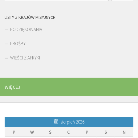
LISTY Z KRAJÓW MISYJNYCH
PODZIĘKOWANIA
PROŚBY
WIEŚCI Z AFRYKI
WIĘCEJ
sierpień 2026
P
W
Ś
C
P
S
N