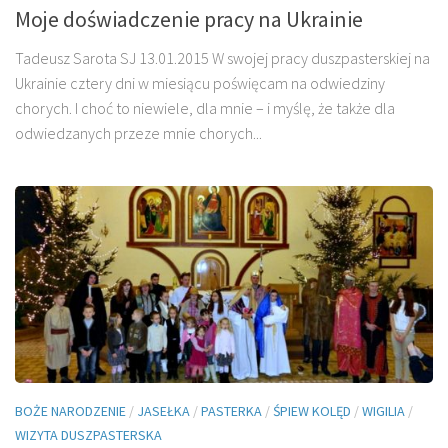
Moje doświadczenie pracy na Ukrainie
Tadeusz Sarota SJ 13.01.2015 W swojej pracy duszpasterskiej na
Ukrainie cztery dni w miesiącu poświęcam na odwiedziny
chorych. I choć to niewiele, dla mnie – i myślę, że także dla
odwiedzanych przeze mnie chorych...
BOŻE NARODZENIE
/
JASEŁKA
/
PASTERKA
/
ŚPIEW KOLĘD
/
WIGILIA
/
WIZYTA DUSZPASTERSKA