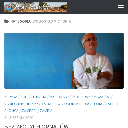
Przejdź do treści
KATEGORIA:
WODOSPAD VICTORIA
AFRYKA
/
KULT
/
LITURGIA
/
MISJONARZ
/
MODLITWA
/
MSZA ŚW.
/
RADIO CHIKUNI
/
SZKOŁA RADIOWA
/
WODOSPAD VICTORIA
/
ZACHÓD
SŁOŃCA
/
ZAMBEZI
/
ZAMBIA
31 SIERPNIA 2020
BEZ ZŁOTYCH ORNATÓW