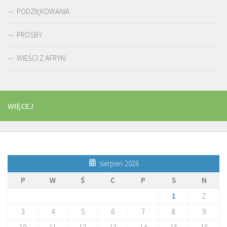
PODZIĘKOWANIA
PROŚBY
WIEŚCI Z AFRYKI
WIĘCEJ
sierpień 2026
P
W
Ś
C
P
S
N
1
2
3
4
5
6
7
8
9