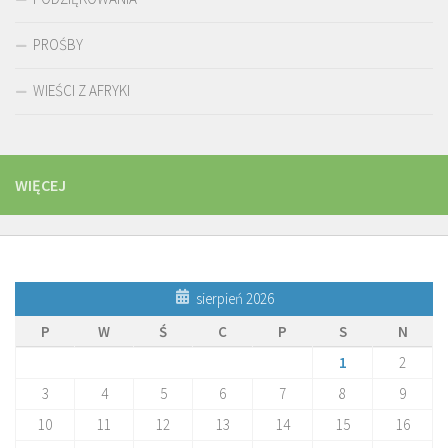
PROŚBY
WIEŚCI Z AFRYKI
WIĘCEJ
sierpień 2026
P
W
Ś
C
P
S
N
1
2
3
4
5
6
7
8
9
10
11
12
13
14
15
16