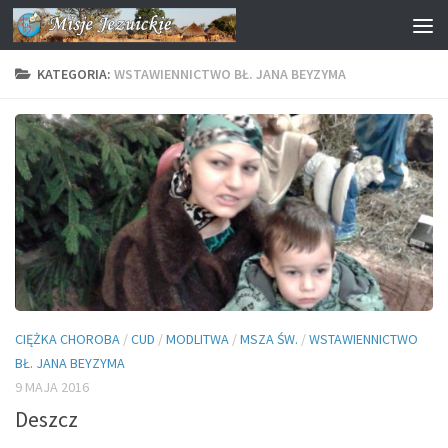
Przejdź do treści
KATEGORIA:
WSTAWIENNICTWO BŁ. JANA BEYZYMA
CIĘŻKA CHOROBA
/
CUD
/
MODLITWA
/
MSZA ŚW.
/
WSTAWIENNICTWO
BŁ. JANA BEYZYMA
9 MAJA 2016
Deszcz