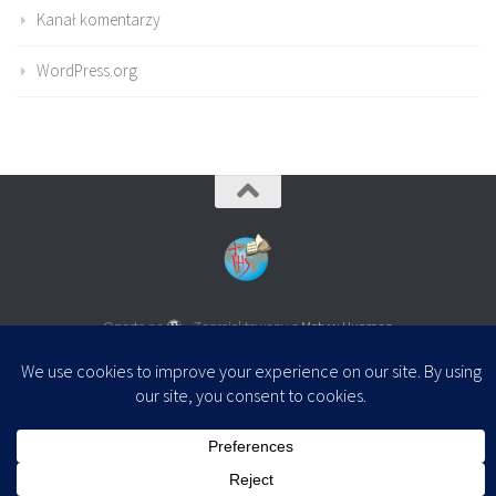
Kanał komentarzy
WordPress.org
Oparte na
- Zaprojektowany z
Motyw Hueman