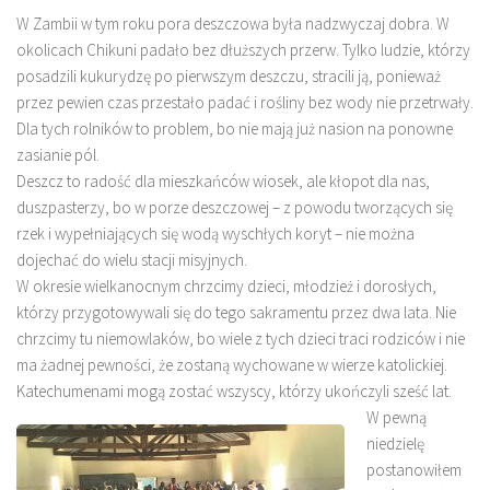
W Zambii w tym roku pora deszczowa była nadzwyczaj dobra. W
okolicach Chikuni padało bez dłuższych przerw. Tylko ludzie, którzy
posadzili kukurydzę po pierwszym deszczu, stracili ją, ponieważ
przez pewien czas przestało padać i rośliny bez wody nie przetrwały.
Dla tych rolników to problem, bo nie mają już nasion na ponowne
zasianie pól.
Deszcz to radość dla mieszkańców wiosek, ale kłopot dla nas,
duszpasterzy, bo w porze deszczowej – z powodu tworzących się
rzek i wypełniających się wodą wyschłych koryt – nie można
dojechać do wielu stacji misyjnych.
W okresie wielkanocnym chrzcimy dzieci, młodzież i dorosłych,
którzy przygotowywali się do tego sakramentu przez dwa lata. Nie
chrzcimy tu niemowlaków, bo wiele z tych dzieci traci rodziców i nie
ma żadnej pewności, że zostaną wychowane w wierze katolickiej.
Katechumenami mogą zostać wszyscy, którzy ukończyli sześć lat.
W pewną
niedzielę
postanowiłem