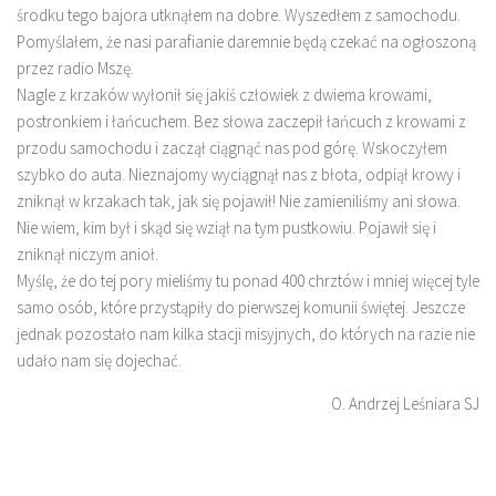
środku tego bajora utknąłem na dobre. Wyszedłem z samochodu.
Pomyślałem, że nasi parafianie daremnie będą czekać na ogłoszoną
przez radio Mszę.
Nagle z krzaków wyłonił się jakiś człowiek z dwiema krowami,
postronkiem i łańcuchem. Bez słowa zaczepił łańcuch z krowami z
przodu samochodu i zaczął ciągnąć nas pod górę. Wskoczyłem
szybko do auta. Nieznajomy wyciągnął nas z błota, odpiął krowy i
zniknął w krzakach tak, jak się pojawił! Nie zamieniliśmy ani słowa.
Nie wiem, kim był i skąd się wziął na tym pustkowiu. Pojawił się i
zniknął niczym anioł.
Myślę, że do tej pory mieliśmy tu ponad 400 chrztów i mniej więcej tyle
samo osób, które przystąpiły do pierwszej komunii świętej. Jeszcze
jednak pozostało nam kilka stacji misyjnych, do których na razie nie
udało nam się dojechać.
O. Andrzej Leśniara SJ