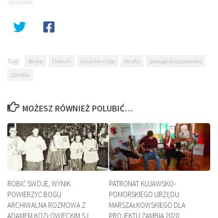
UDOSTĘPNIJ
Tagi:
Afryka
Chikuni
jezuickie misje
Parafia
posługa duszpasterska
Zambia
MOŻESZ RÓWNIEŻ POLUBIĆ…
ROBIĆ SWOJE, WYNIK
PATRONAT KUJAWSKO-
POWIERZYĆ BOGU
POMORSKIEGO URZĘDU
ARCHIWALNA ROZMOWA Z
MARSZAŁKOWSKIEGO DLA
ADAMEM KOZŁOWIECKIM SJ,
PROJEKTU ZAMBIA 2020