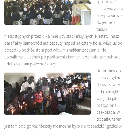
spróbować
mimo wszystko
przeprawić się
do jednej z
takich
niedostępnych przez kilka miesięcy stacji misyjnych. Niestety, nasz
parafialny samochód ma zepsuty napęd na cztery koła, więc już od
początku podróż stała pod wielkim znakiem zapytania. No i
utknęliśmy… Jednak po podłożeniu kamieni pod koła samochodu
udało się nam pojechać dalej.
Dotarliśmy do
miejsca, gdzie
droga zawsze
jest rozmiękła i
wygląda jak
roztopiona
czekolada. W
dodatku teren
jest tam pod górkę. Niestety nie można było się rozpędzić i gdzieś w