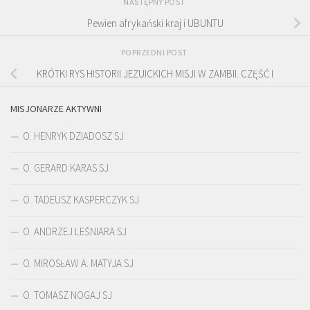
NASTĘPNY POST
Pewien afrykański kraj i UBUNTU
POPRZEDNI POST
KRÓTKI RYS HISTORII JEZUICKICH MISJI W ZAMBII. CZĘŚĆ I
MISJONARZE AKTYWNI
O. HENRYK DZIADOSZ SJ
O. GERARD KARAS SJ
O. TADEUSZ KASPERCZYK SJ
O. ANDRZEJ LEŚNIARA SJ
O. MIROSŁAW A. MATYJA SJ
O. TOMASZ NOGAJ SJ