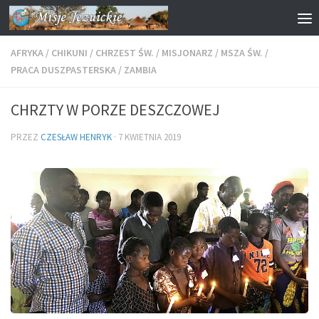
Przejdź do treści
AFRYKA
/
CHIKUNI
/
CHRZEST ŚW.
/
MISJONARZ
/
MSZA ŚW.
/
PRACA DUSZPASTERSKA
/
ZAMBIA
CHRZTY W PORZE DESZCZOWEJ
PRZEZ
CZESŁAW HENRYK
·
7 KWIETNIA 2019