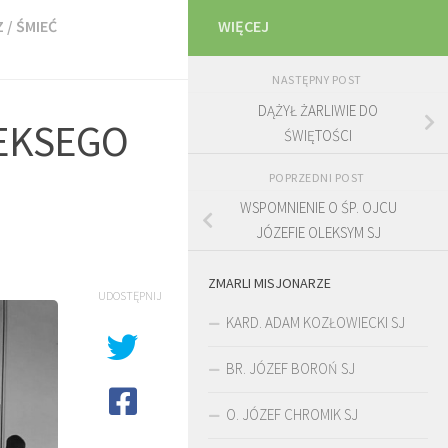
Z
/
ŚMIEĆ
WIĘCEJ
NASTĘPNY POST
DĄŻYŁ ŻARLIWIE DO
LEKSEGO
ŚWIĘTOŚCI
POPRZEDNI POST
WSPOMNIENIE O ŚP. OJCU
JÓZEFIE OLEKSYM SJ
ZMARLI MISJONARZE
UDOSTĘPNIJ
KARD. ADAM KOZŁOWIECKI SJ
BR. JÓZEF BOROŃ SJ
O. JÓZEF CHROMIK SJ