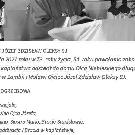
C JÓZEF ZDZISŁAW OLEKSY SJ
a 2021 roku w 73. roku życia, 54. roku powołania zak
u kapłaństwa odszedł do domu Ojca Niebieskiego długo
 w Zambii i Malawi Ojciec Józef Zdzisław Oleksy SJ.
 POGRZEBOWA
KULT
incjale,
ino Ojca Józefa,
nino, Siostro Mario, Bracie Stanisławie,
ółbracia i Bracia w kapłaństwie,