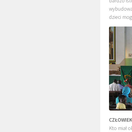
bardzo ist
wybudowani
dzieci mog
CZŁOWIEK
Kto miał o