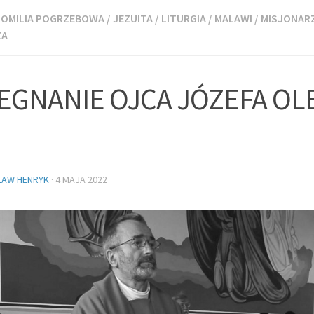
OMILIA POGRZEBOWA
/
JEZUITA
/
LITURGIA
/
MALAWI
/
MISJONAR
ZA
EGNANIE OJCA JÓZEFA O
ŁAW HENRYK
·
4 MAJA 2022