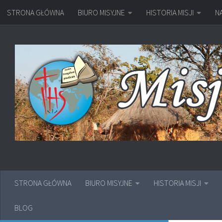
STRONA GŁÓWNA
BIURO MISYJNE
HISTORIA MISJI
N
Przejdź do treści
STRONA GŁÓWNA
BIURO MISYJNE
HISTORIA MISJI
BLOG