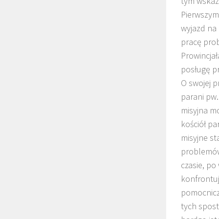
tym wskaz
Pierwszym 
wyjazd na 
pracę pro
Prowincjał
posługę p
O swojej p
parani pw.
misyjna mo
kościół pa
misyjne st
problemów 
czasie, po
konfrontuj
pomocniczą
tych spost