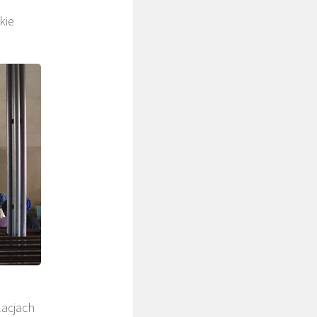
kie
lacjach