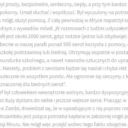
 był prosty, bezpośredni, serdeczny, ciepły, a przy tym bardzo
pokorny. Umiał słuchać i współczuć. Był wyczulony na potrz
ak mógł, służył pomocą. Z całą pewnością w Afryce napatrzył s
jednym z wywiadów mówił: „W rozmowach z ludźmi usłyszałem
afii jest około 2000 sierot, gdyż rodzice (jedno lub obydwoje)
becnie w naszej parafii ponad 500 sierot korzysta z pomocy,
szkołę podstawową lub średnią. Otrzymują wsparcie w posta
 mundurka szkolnego, a nawet nawozów sztucznych do upr
 Niestety, problem z sierotami będzie się nasilał i chyba nikt 
kutecznie im wszystkim pomóc. Ale ogromnie się cieszymy z 
eznaczonej dla biednych sierot”.
zef był człowiekiem wewnętrznie wolnym, bardzo dyspozycyj
ż duży dystans do siebie i jeszcze większe serce. Pracując w p
 Zambii, dowiedział się, że w sąsiadującym z nią poprzez rz
ozambiku jest paląca potrzeba kapłana w założonej ongiś p
isji Miruru. Nie mógł więc przejść wobec tego faktu obojętnie.