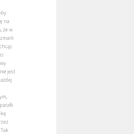
eby
ię na
, że w
 zmarli
 chcąc
ci
awy
nie jest
każdej
nym,
arafii
ekę
rzez
 Tak