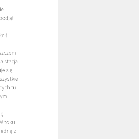
ie
podjął
nił
oszczem
a stacja
je się
szystkie
ących tu
zym
pę
 W toku
jedną z