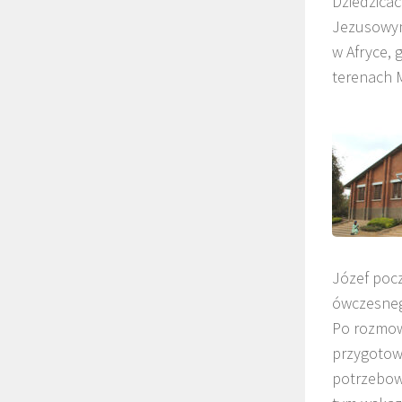
Dziedzicac
Jezusowym
w Afryce, 
terenach 
Józef pocz
ówczesnego
Po rozmowi
przygotowy
potrzebowa