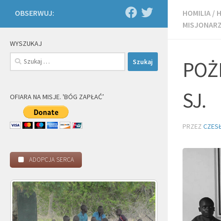
OBSERWUJ:
HOMILIA
/
H
MISJONAR
WYSZUKAJ
Szukaj:
POŻ
SJ.
OFIARA NA MISJE. 'BÓG ZAPŁAĆ’
PRZEZ
CZES
ADOPCJA SERCA