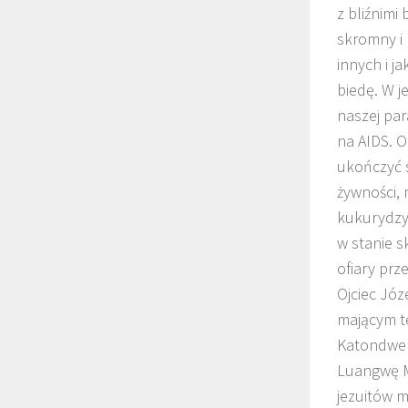
z bliźnimi
skromny i 
innych i j
biedę. W 
naszej par
na AIDS. O
ukończyć 
żywności,
kukurydzy.
w stanie s
ofiary prz
Ojciec Jó
mającym te
Katondwe w
Luangwę M
jezuitów m