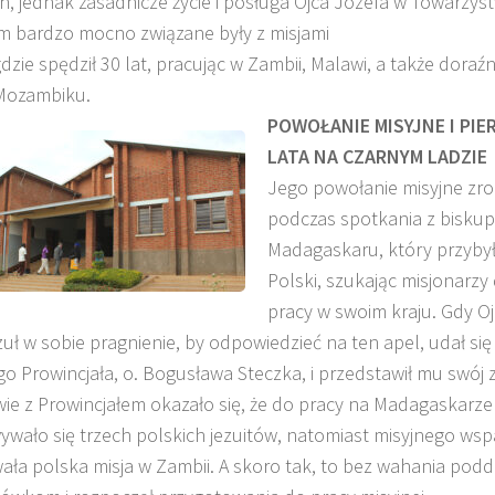
h, jednak zasadnicze życie i posługa Ojca Józefa w Towarzys
 bardzo mocno związane były z misjami
gdzie spędził 30 lat, pracując w Zambii, Malawi, a także doraźn
Mozambiku.
POWOŁANIE MISYJNE I PI
LATA NA CZARNYM LADZIE
Jego powołanie misyjne zrod
podczas spotkania z bisku
Madagaskaru, który przyby
Polski, szukając misjonarzy
pracy w swoim kraju. Gdy Oj
uł w sobie pragnienie, by odpowiedzieć na ten apel, udał się
 Prowincjała, o. Bogusława Steczka, i przedstawił mu swój z
e z Prowincjałem okazało się, że do pracy na Madagaskarze 
wało się trzech polskich jezuitów, natomiast misyjnego wsp
ła polska misja w Zambii. A skoro tak, to bez wahania podda