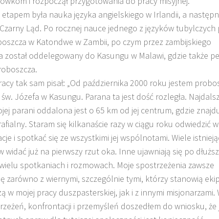
ówkom i rozpoczął przygotowania do pracy misyjnej.
etapem była nauka języka angielskiego w Irlandii, a następn
Czarny Ląd. Po rocznej nauce jednego z języków tubylczych 
boszcza w Katondwe w Zambii, po czym przez zambijskiego
a został oddelegowany do Kasungu w Malawi, gdzie także peł
roboszcza.
racy tak sam pisał: „Od października 2000 roku jestem prob
 św. Józefa w Kasungu. Parana ta jest dość rozległa. Najdalsz
jej parani oddalona jest o 65 km od jej centrum, gdzie znajdu
rafialny. Staram się kilkanaście razy w ciągu roku odwiedzić w
acje i spotkać się ze wszystkimi jej wspólnotami. Wiele istniej
widać już na pierwszy rzut oka. Inne ujawniają się po dłużs
 wielu spotkaniach i rozmowach. Moje spostrzeżenia zawsze
ę zarówno z wiernymi, szczególnie tymi, którzy stanowią eki
 w mojej pracy duszpasterskiej, jak i z innymi misjonarzami.
rzeżeń, konfrontacji i przemyśleń doszedłem do wniosku, że 