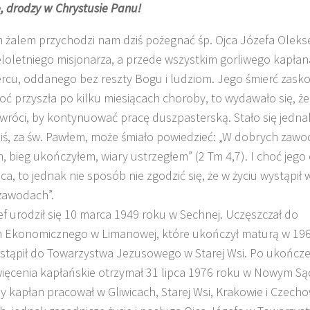
e, drodzy w Chrystusie Panu!
m żalem przychodzi nam dziś pożegnać śp. Ojca Józefa Oleks
ieloletniego misjonarza, a przede wszystkim gorliwego kapłan
rcu, oddanego bez reszty Bogu i ludziom. Jego śmierć zasko
oć przyszła po kilku miesiącach choroby, to wydawało się, że
O. TADEUSZ SAROTA
O. ARTUR
SKI SJ
SJ
SJ
wróci, by kontynuować pracę duszpasterską. Stało się jedna
dziś, za św. Pawłem, może śmiało powiedzieć: „W dobrych zaw
, bieg ukończyłem, wiary ustrzegłem” (2 Tm 4,7). I choć jego 
a, to jednak nie sposób nie zgodzić się, że w życiu wystąpił 
zawodach”.
ef urodził się 10 marca 1949 roku w Sechnej. Uczęszczał do
 Ekonomicznego w Limanowej, które ukończył maturą w 196
stąpił do Towarzystwa Jezusowego w Starej Wsi. Po ukończ
więcenia kapłańskie otrzymał 31 lipca 1976 roku w Nowym Są
 kapłan pracował w Gliwicach, Starej Wsi, Krakowie i Czecho