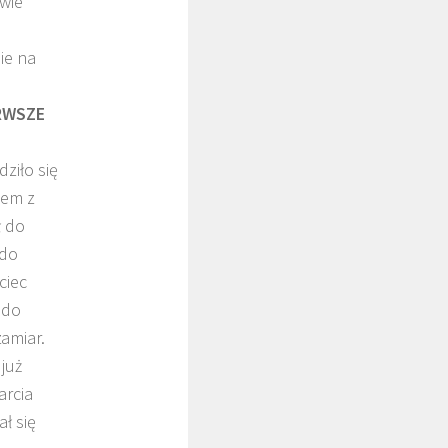
twie
ie na
ERWSZE
ziło się
pem z
ł do
 do
ciec
 do
amiar.
już
arcia
ł się