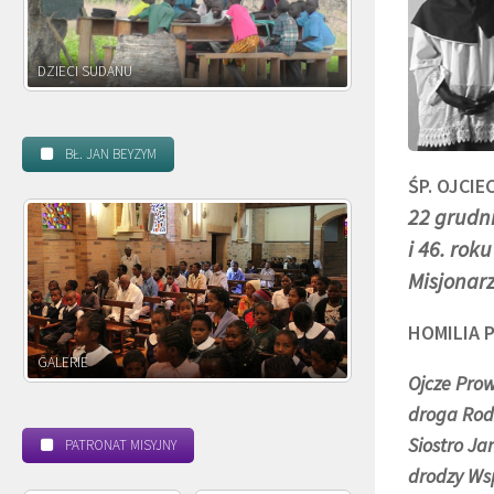
DZIECI ZAMBII
BŁ. JAN BEYZYM
ŚP. OJCIE
22 grudni
i 46. rok
Misjonarz
HOMILIA
POWOŁANIE MISYJNE
BEATYFIKACJA
Ojcze Prow
droga Rodz
Siostro Ja
PATRONAT MISYJNY
drodzy Wsp