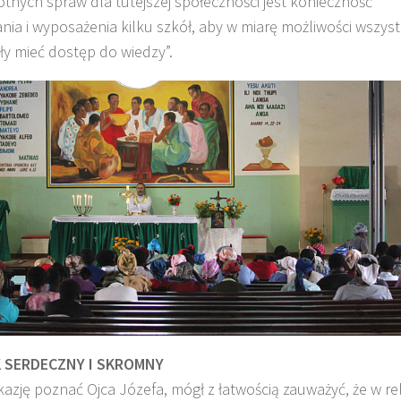
otnych spraw dla tutejszej społeczności jest konieczność
a i wyposażenia kilku szkół, aby w miarę możliwości wszyst
ły mieć dostęp do wiedzy”.
 SERDECZNY I SKROMNY
kazję poznać Ojca Józefa, mógł z łatwością zauważyć, że w re