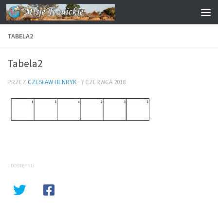
Przejdź do treści
TABELA2
Tabela2
PRZEZ
CZESŁAW HENRYK
·
7 CZERWCA 2018
UDOSTĘPNIJ