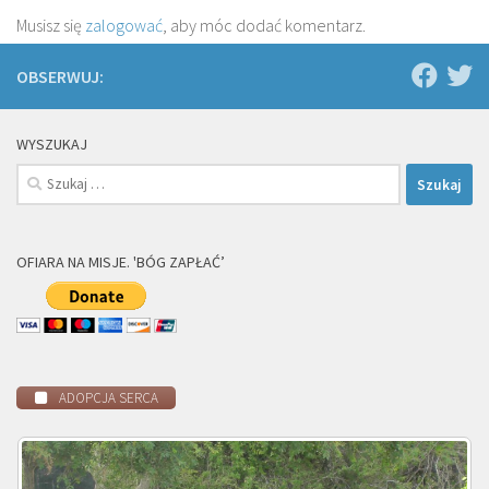
Musisz się
zalogować
, aby móc dodać komentarz.
OBSERWUJ:
WYSZUKAJ
Szukaj:
OFIARA NA MISJE. 'BÓG ZAPŁAĆ’
ADOPCJA SERCA