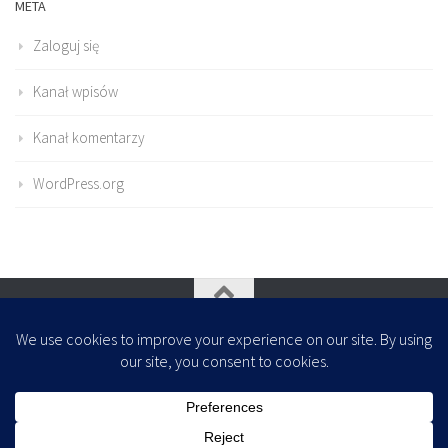
META
Zaloguj się
Kanał wpisów
Kanał komentarzy
WordPress.org
Oparte na
- Zaprojektowany z
Motyw Hueman