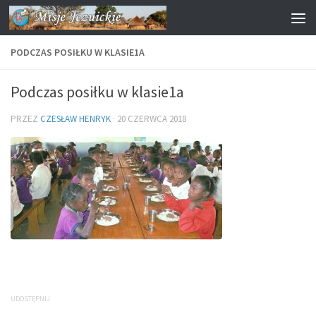
Przejdź do treści
PODCZAS POSIŁKU W KLASIE1A
Podczas posiłku w klasie1a
PRZEZ
CZESŁAW HENRYK
·
20 CZERWCA 2018
UDOSTĘPNIJ