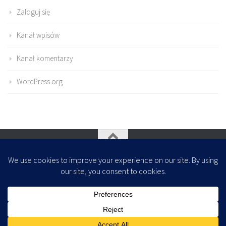
Zaloguj się
Kanał wpisów
Kanał komentarzy
WordPress.org
Oparte na
- Zaprojektowany z
Motyw Hueman