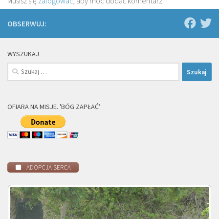
Musisz się
zalogować
, aby móc dodać komentarz.
OBSERWUJ:
WYSZUKAJ
Szukaj:
OFIARA NA MISJE. 'BÓG ZAPŁAĆ’
ADOPCJA SERCA