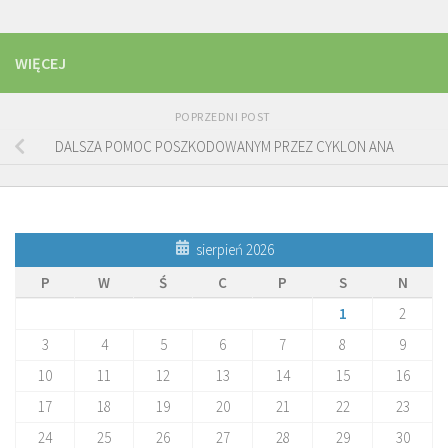
WIĘCEJ
POPRZEDNI POST
DALSZA POMOC POSZKODOWANYM PRZEZ CYKLON ANA
sierpień 2026
P
W
Ś
C
P
S
N
1
2
3
4
5
6
7
8
9
10
11
12
13
14
15
16
17
18
19
20
21
22
23
24
25
26
27
28
29
30