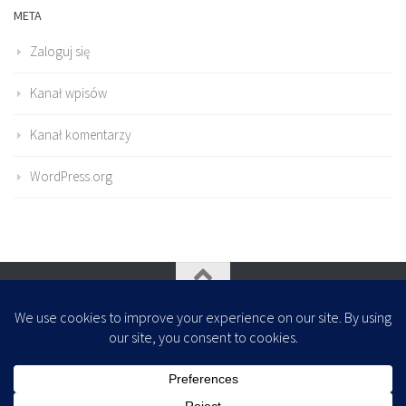
META
Zaloguj się
Kanał wpisów
Kanał komentarzy
WordPress.org
Oparte na
- Zaprojektowany z
Motyw Hueman