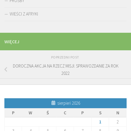
PROŚBY
WIEŚCI Z AFRYKI
WIĘCEJ
POPRZEDNI POST
DOROCZNA AKCJA NA RZECZ MISJI. SPRAWOZDANIE ZA ROK
2022
sierpień 2026
P
W
Ś
C
P
S
N
1
2
3
4
5
6
7
8
9