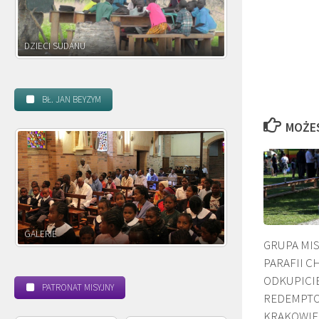
DZIECI ZAMBII
BŁ. JAN BEYZYM
MOŻE
POWOŁANIE MISYJNE
BEAT
GRUPA MIS
PARAFII C
ODKUPICIE
PATRONAT MISYJNY
REDEMPTO
KRAKOWIE